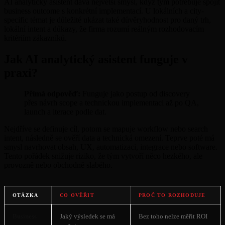
AI analytický asistent dává největší smysl, když tým potřebuje spojit
business outcome s konkrétní implementací. U lokálních a city-
specific témat je důležité ukázat také důvěryhodnost pro daný trh,
lokální intent a důkazy, že firma rozumí reálným rozhodovacím
kritériím zákazníků.
Jak AI analytický asistent funguje v
praxi?
Přímá odpověď:
Funguje jako postup od discovery
přes návrh scope a technickou implementaci až po QA,
launch a iterace podle dat.
Nejdříve se definuje cíl, potom se mapuje workflow nebo search
intent, následně se ověří data a technická omezení. Teprve poté má
smysl navrhovat obsah, UX, automatizaci, integrace nebo software.
Tento pořádek snižuje riziko, že tým vytvoří něco hezkého, ale
provozně nebo obchodně slabého.
OTÁZKA
CO OVĚŘIT
PROČ TO ROZHODUJE
Business
Jaký výsledek se má
Bez toho nelze měřit ROI