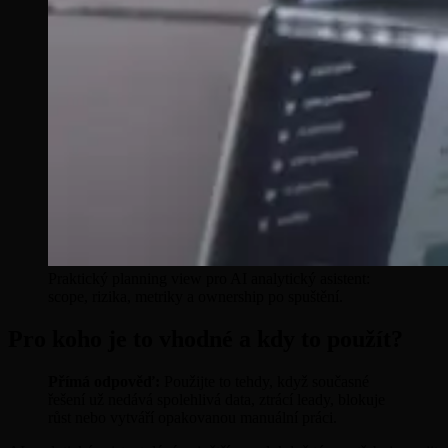
Praktický planning view pro AI analytický asistent:
scope, rizika, metriky a ownership po spuštění.
Pro koho je to vhodné a kdy to použít?
Přímá odpověď:
Použijte to tehdy, když současné
řešení už nedává spolehlivá data, ztrácí leady, blokuje
růst nebo vytváří opakovanou manuální práci.