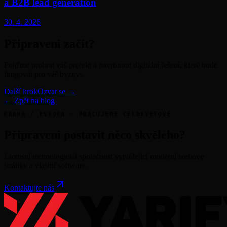
a B2B lead generation
30. 4. 2026
Připraveni začít?
Pojďme probrat váš projekt a navrhnout digitální řešení, které bude
fungovat pro váš byznys.
Další krok
Ozvat se →
← Zpět na blog
PRAHA / EVROPA · PRACUJEME CELOSVĚTOVĚ
Připraveni postavit něco skvělého?
Luxusní technologická společnost vytvářející moderní webové
stránky a vlastní software.
Kontaktujte nás