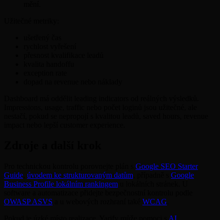
mění.
Užitečné metriky:
ušetřený čas
rychlost vyřešení
přesnost kvalifikace leadů
kvalita handoffu
exception rate
dopad na revenue nebo náklady
Dashboard má oddělit leading indicators od reálných výsledků.
Impressions, usage, traffic nebo počet loginů jsou užitečné, ale
nestačí, pokud se nepropojí s kvalitou leadů, saved hours, revenue
impact nebo lepší customer experience.
Zdroje a další krok
Pro technickou kontrolu porovnejte plán s
Google SEO Starter
Guide
,
úvodem ke strukturovaným datům
, případně s
Google
Business Profile lokálním rankingem
u lokálních stránek. U
software a automatizace přidejte bezpečnostní kontrolu podle
OWASP ASVS
a u webových rozhraní také
WCAG
.
Pokud je úzké místo realizace, Yarify může pomoci s
AI