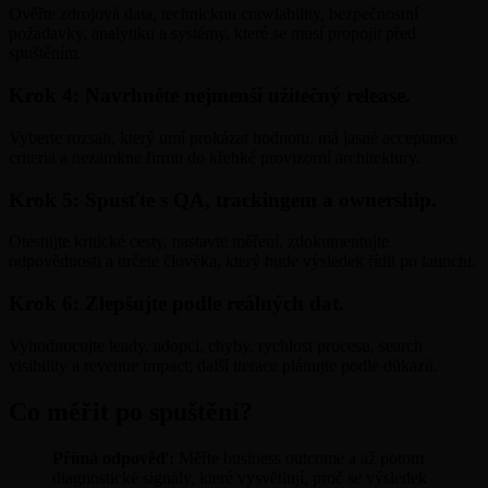
Ověřte zdrojová data, technickou crawlability, bezpečnostní
požadavky, analytiku a systémy, které se musí propojit před
spuštěním.
Krok 4: Navrhněte nejmenší užitečný release.
Vyberte rozsah, který umí prokázat hodnotu, má jasné acceptance
criteria a nezamkne firmu do křehké provizorní architektury.
Krok 5: Spusťte s QA, trackingem a ownership.
Otestujte kritické cesty, nastavte měření, zdokumentujte
odpovědnosti a určete člověka, který bude výsledek řídit po launchi.
Krok 6: Zlepšujte podle reálných dat.
Vyhodnocujte leady, adopci, chyby, rychlost procesu, search
visibility a revenue impact; další iterace plánujte podle důkazů.
Co měřit po spuštění?
Přímá odpověď:
Měřte business outcome a až potom
diagnostické signály, které vysvětlují, proč se výsledek