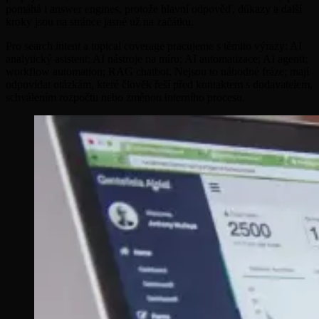
pomáhá i answer engines, protože hlavní odpověď, důkazy a další
kroky jsou na stránce jasné už na začátku.
Pro search intent a topical coverage pracujeme s těmito výrazy: AI
analytický asistent; AI nástroje na míru; AI automatizace; AI agenti;
workflow automation; RAG chatbot. Nejsou to náhodné fráze; mají
odpovídat otázkám, které člověk řeší před kontaktem s dodavatelem,
schválením rozpočtu nebo změnou interního procesu.