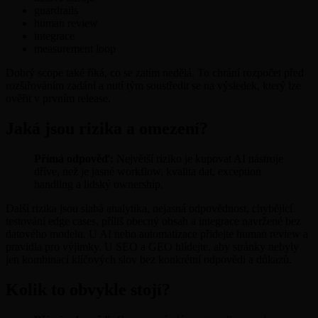
guardrails
human review
integrace
measurement loop
Dobrý scope také říká, co se zatím nedělá. To chrání rozpočet před
rozšiřováním zadání a nutí tým soustředit se na výsledek, který lze
ověřit v prvním release.
Jaká jsou rizika a omezení?
Přímá odpověď:
Největší riziko je kupovat AI nástroje
dříve, než je jasné workflow, kvalita dat, exception
handling a lidský ownership.
Další rizika jsou slabá analytika, nejasná odpovědnost, chybějící
testování edge cases, příliš obecný obsah a integrace navržené bez
datového modelu. U AI nebo automatizace přidejte human review a
pravidla pro výjimky. U SEO a GEO hlídejte, aby stránky nebyly
jen kombinací klíčových slov bez konkrétní odpovědi a důkazů.
Kolik to obvykle stojí?