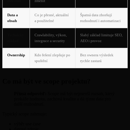
outcome
změnit
Data a
Co je přesné, aktuální
Špatná data zhoršují
obsah
a použitelné
rozhodnutí i automatizaci
Technický
Crawlability, výkon,
Slabý základ limituje SEO,
základ
integrace a security
AEO i provoz
Ownership
Kdo řešení zlepšuje po
Bez ownera výsledek
spuštění
rychle zastará
Co má být ve scope projektu?
Přímá odpověď:
Scope má být nejmenší rozsah, který
prokáže hodnotu, zachová kvalitu a dá týmu data pro
další rozhodnutí.
Typický scope zahrnuje:
výběr use case
datové zdroje