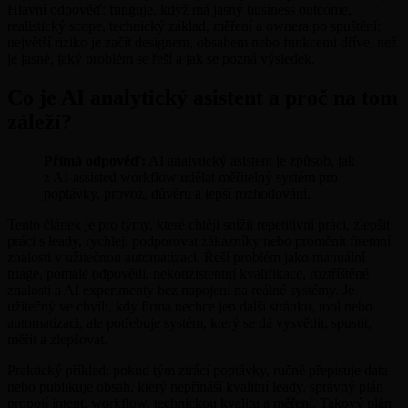
Hlavní odpověď: funguje, když má jasný business outcome,
realistický scope, technický základ, měření a ownera po spuštění;
největší riziko je začít designem, obsahem nebo funkcemi dříve, než
je jasné, jaký problém se řeší a jak se pozná výsledek.
Co je AI analytický asistent a proč na tom
záleží?
Přímá odpověď:
AI analytický asistent je způsob, jak
z AI-assisted workflow udělat měřitelný systém pro
poptávky, provoz, důvěru a lepší rozhodování.
Tento článek je pro týmy, které chtějí snížit repetitivní práci, zlepšit
práci s leady, rychleji podporovat zákazníky nebo proměnit firemní
znalosti v užitečnou automatizaci. Řeší problém jako manuální
triage, pomalé odpovědi, nekonzistentní kvalifikace, roztříštěné
znalosti a AI experimenty bez napojení na reálné systémy. Je
užitečný ve chvíli, kdy firma nechce jen další stránku, tool nebo
automatizaci, ale potřebuje systém, který se dá vysvětlit, spustit,
měřit a zlepšovat.
Praktický příklad: pokud tým ztrácí poptávky, ručně přepisuje data
nebo publikuje obsah, který nepřináší kvalitní leady, správný plán
propojí intent, workflow, technickou kvalitu a měření. Takový plán