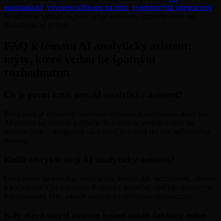
automatizací
,
vývojem softwaru na míru
,
systémovými integracemi
.
Nejdříve se vyplatí vyjasnit scope a měření; implementace má
následovat až potom.
FAQ k tématu AI analytický asistent:
mýty, které vedou ke špatným
rozhodnutím
Co je první krok pro AI analytický asistent?
První krok je definovat obchodní výsledek a rozhodnutí, které má
AI analytický asistent podpořit. Bez toho se projekt změní na
seznam funkcí, designový úkol nebo keyword list bez měřitelného
dopadu.
Kolik obvykle stojí AI analytický asistent?
Cena závisí na rozsahu, integracích, kvalitě dat, bezpečnosti, obsahu
a požadavcích na reporting. Praktický rozpočet odděluje discovery,
implementaci, QA, launch support a průběžnou optimalizaci.
Kdy dává smysl custom řešení místo šablony nebo