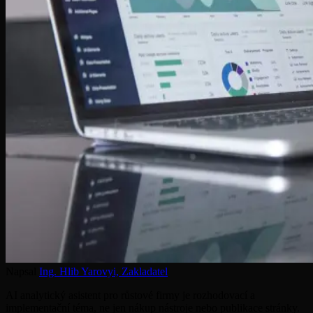
Napsal
Ing. Hlib Yarovyi,
Zakladatel
AI analytický asistent pro růstové firmy je rozhodovací a
implementační téma, ne jen nákup nástroje nebo publikace stránky.