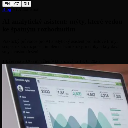
EN
CZ
RU
Blog
/
AI Automation
AI analytický asistent: mýty, které vedou
ke špatným rozhodnutím
Praktický průvodce pro AI analytický asistent pro růstové firmy:
scope, rizika, rozpočet, implementační kroky, metriky a kdy dává
smysl custom řešení.
18. června 2026
6
min čtení
Aktualizováno
18. 6. 2026