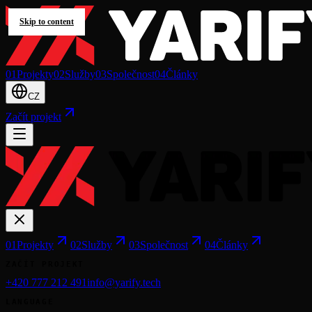
Skip to content
0
1
Projekty
0
2
Služby
0
3
Společnost
0
4
Články
CZ
Začít projekt
0
1
Projekty
0
2
Služby
0
3
Společnost
0
4
Články
ZAČÍT PROJEKT
+420 777 212 491
info@yarify.tech
LANGUAGE