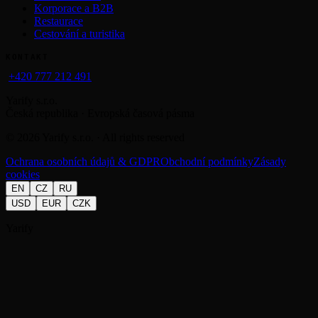
Korporace a B2B
Restaurace
Cestování a turistika
KONTAKT
+420 777 212 491
Yarify s.r.o.
Česká republika · Evropská časová pásma
©
2026
Yarify s.r.o. · All rights reserved
Ochrana osobních údajů & GDPR
Obchodní podmínky
Zásady
cookies
EN
CZ
RU
USD
EUR
CZK
Yarify