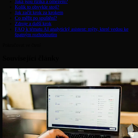
Jaká jsou rizika a omezení?
Kolik to obvykle stojí?
Jak začít krok za krokem
Co měřit po spuštění?
Zdroje a další krok
FAQ k tématu AI analytický asistent: mýty, které vedou ke
špatným rozhodnutím
Pokračovat ve čtení
Související články