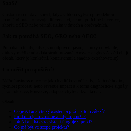
SaaS?
Custom řešení dává smysl, když šablona vytváří pravidelnou
manuální práci, omezuje diferenciaci, neumí potřebné integrace,
zhoršuje SEO nebo přináší rizika v datech a oprávněních.
Jak to pomáhá SEO, GEO nebo AEO?
Pomáhá to tehdy, když jsou odpovědi jasné, stránky crawlable,
důkazy ověřitelné a data strukturovaná. Answer engines častěji citují
obsah, který je konkrétní, konzistentní a snadno extrahovatelný.
Co měřit po spuštění?
Měřte business outcome jako kvalifikované leady, ušetřené hodiny,
rychlost procesu nebo revenue impact a k tomu diagnostické signály
jako indexace, konverze, adopce, chyby a kvalita dat.
Obsah
Co je AI analytický asistent a proč na tom záleží?
Pro koho je to vhodné a kdy to použít?
Jak AI analytický asistent funguje v praxi?
Co má být ve scope projektu?