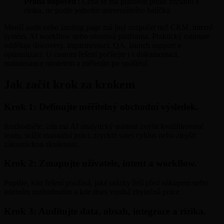
Přímá odpověď:
Cena se má plánovat podle rozsahu a
rizika, ne podle jednoho univerzálního balíčku.
Menší audit nebo landing page má jiný rozpočet než CRM, interní
systém, AI workflow nebo oborová platforma. Praktický estimate
odděluje discovery, implementaci, QA, launch support a
optimalizaci. U custom řešení počítejte i s dokumentací,
maintenance modelem a měřením po spuštění.
Jak začít krok za krokem
Krok 1: Definujte měřitelný obchodní výsledek.
Rozhodněte, zda má AI analytický asistent zvýšit kvalifikované
leady, snížit manuální práci, zrychlit sales cyklus nebo zlepšit
zákaznickou zkušenost.
Krok 2: Zmapujte uživatele, intent a workflow.
Popište, kdo řešení používá, jaké otázky řeší před nákupem nebo
interním rozhodnutím a kde dnes vzniká zbytečná práce.
Krok 3: Auditujte data, obsah, integrace a rizika.