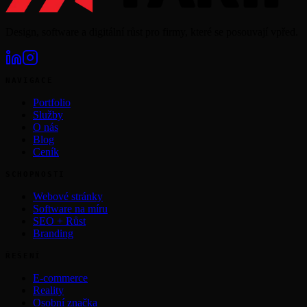
Design, software a digitální růst pro firmy, které se posouvají vpřed.
NAVIGACE
Portfolio
Služby
O nás
Blog
Ceník
SCHOPNOSTI
Webové stránky
Software na míru
SEO + Růst
Branding
ŘEŠENÍ
E-commerce
Reality
Osobní značka