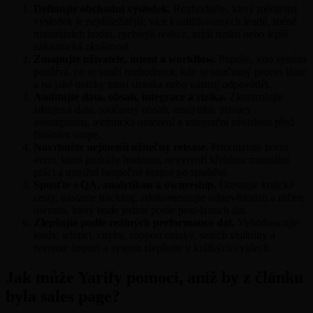
Definujte obchodní výsledek.
Rozhodněte, který měřitelný
výsledek je nejdůležitější: více kvalifikovaných leadů, méně
manuálních hodin, rychlejší reakce, nižší riziko nebo lepší
zákaznická zkušenost.
Zmapujte uživatele, intent a workflow.
Popište, kdo systém
používá, co se snaží rozhodnout, kde se současný proces láme
a na jaké otázky musí stránka nebo nástroj odpovědět.
Auditujte data, obsah, integrace a rizika.
Zkontrolujte
zdrojová data, současný obsah, analytiku, privacy
assumptions, technická omezení a integrační závislosti před
finálním scope.
Navrhněte nejmenší užitečný release.
Prioritizujte první
verzi, která prokáže hodnotu, nevytvoří křehkou manuální
práci a umožní bezpečné iterace po spuštění.
Spusťte s QA, analytikou a ownership.
Otestujte kritické
cesty, nastavte tracking, zdokumentujte odpovědnosti a určete
ownera, který bude jednat podle post-launch dat.
Zlepšujte podle reálných performance dat.
Vyhodnocujte
leady, adopci, chyby, support otázky, search visibility a
revenue impact a systém zlepšujte v krátkých cyklech.
Jak může Yarify pomoci, aniž by z článku
byla sales page?