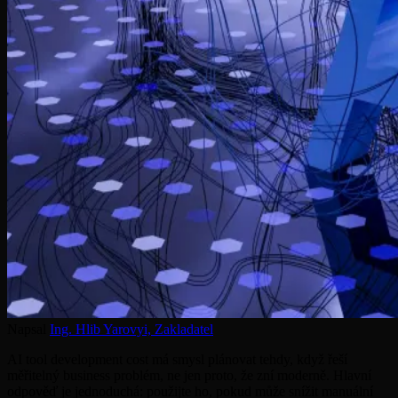
Napsal
Ing. Hlib Yarovyi,
Zakladatel
AI tool development cost má smysl plánovat tehdy, když řeší
měřitelný business problém, ne jen proto, že zní moderně. Hlavní
odpověď je jednoduchá: použijte ho, pokud může snížit manuální