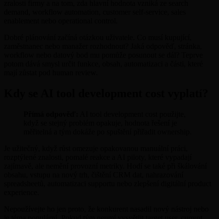
zralosti firmy a na tom, zda hlavní hodnota vzniká ze search
demand, workflow automation, customer self-service, sales
enablement nebo operational control.
Dobré plánování začíná otázkou uživatele. Co musí kupující,
zaměstnanec nebo manažer rozhodnout? Jaká odpověď, stránka,
workflow nebo datový bod mu pomůže posunout se dál? Teprve
potom dává smysl určit funkce, obsah, automatizaci a části, které
mají zůstat pod human review.
Kdy se AI tool development cost vyplatí?
Přímá odpověď:
AI tool development cost použijte,
když se stejný problém opakuje, hodnota řešení je
měřitelná a tým dokáže po spuštění přiřadit ownership.
Je užitečný, když růst omezuje opakovanou manuální práci,
rozptýlené znalosti, pomalé reakce a AI piloty, které vypadají
zajímavě, ale nemění provozní metriky. Hodí se také při škálování
obsahu, vstupu na nový trh, čištění CRM dat, nahrazování
spreadsheetů, automatizaci supportu nebo zlepšení digitální product
experience.
Nepoužívejte ho jen proto, že konkurent nasadil nový nástroj nebo
je téma populární. Pokud tým neumí vysvětlit target user, current