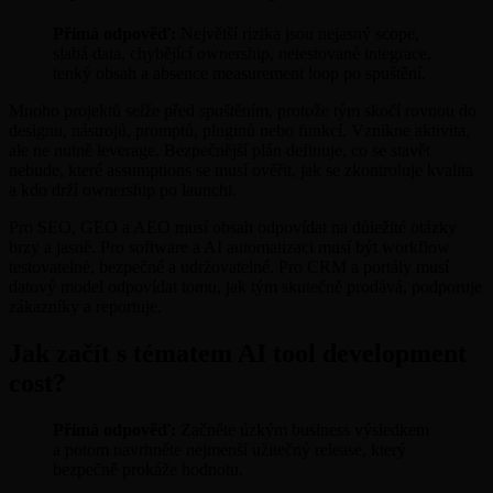
Přímá odpověď:
Největší rizika jsou nejasný scope,
slabá data, chybějící ownership, netestované integrace,
tenký obsah a absence measurement loop po spuštění.
Mnoho projektů selže před spuštěním, protože tým skočí rovnou do
designu, nástrojů, promptů, pluginů nebo funkcí. Vznikne aktivita,
ale ne nutně leverage. Bezpečnější plán definuje, co se stavět
nebude, které assumptions se musí ověřit, jak se zkontroluje kvalita
a kdo drží ownership po launchi.
Pro SEO, GEO a AEO musí obsah odpovídat na důležité otázky
brzy a jasně. Pro software a AI automatizaci musí být workflow
testovatelné, bezpečné a udržovatelné. Pro CRM a portály musí
datový model odpovídat tomu, jak tým skutečně prodává, podporuje
zákazníky a reportuje.
Jak začít s tématem AI tool development
cost?
Přímá odpověď:
Začněte úzkým business výsledkem
a potom navrhněte nejmenší užitečný release, který
bezpečně prokáže hodnotu.