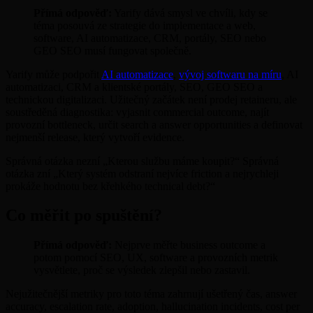
Přímá odpověď:
Yarify dává smysl ve chvíli, kdy se
téma posouvá ze strategie do implementace a web,
software, AI automatizace, CRM, portály, SEO nebo
GEO SEO musí fungovat společně.
Yarify může podpořit
AI automatizace
,
vývoj softwaru na míru
, AI
automatizaci, CRM a klientské portály, SEO, GEO SEO a
technickou digitalizaci. Užitečný začátek není prodej retaineru, ale
soustředěná diagnostika: vyjasnit commercial outcome, najít
provozní bottleneck, určit search a answer opportunities a definovat
nejmenší release, který vytvoří evidence.
Správná otázka nezní „Kterou službu máme koupit?“ Správná
otázka zní „Který systém odstraní nejvíce friction a nejrychleji
prokáže hodnotu bez křehkého technical debt?“
Co měřit po spuštění?
Přímá odpověď:
Nejprve měřte business outcome a
potom pomocí SEO, UX, software a provozních metrik
vysvětlete, proč se výsledek zlepšil nebo zastavil.
Nejužitečnější metriky pro toto téma zahrnují ušetřený čas, answer
accuracy, escalation rate, adoption, hallucination incidents, cost per