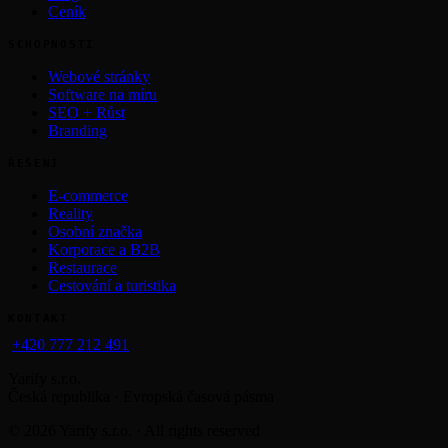
Ceník
SCHOPNOSTI
Webové stránky
Software na míru
SEO + Růst
Branding
ŘEŠENÍ
E-commerce
Reality
Osobní značka
Korporace a B2B
Restaurace
Cestování a turistika
KONTAKT
+420 777 212 491
Yarify s.r.o.
Česká republika · Evropská časová pásma
©
2026
Yarify s.r.o. · All rights reserved