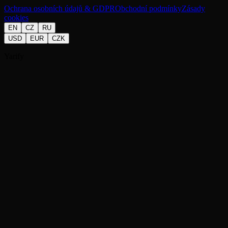
Ochrana osobních údajů & GDPR
Obchodní podmínky
Zásady
cookies
EN
CZ
RU
USD
EUR
CZK
Yarify