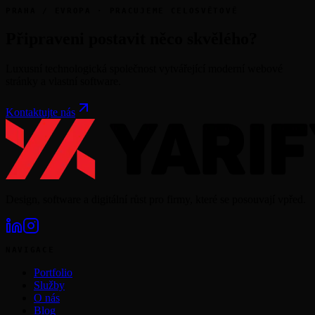
PRAHA / EVROPA · PRACUJEME CELOSVĚTOVĚ
Připraveni postavit něco skvělého?
Luxusní technologická společnost vytvářející moderní webové
stránky a vlastní software.
Kontaktujte nás
Design, software a digitální růst pro firmy, které se posouvají vpřed.
NAVIGACE
Portfolio
Služby
O nás
Blog