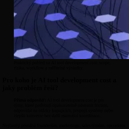
Praktický pohled na AI tool development cost: scope,
rizika, workflow a měřitelné výsledky.
Pro koho je AI tool development cost a
jaký problém řeší?
Přímá odpověď:
AI tool development cost je pro
týmy, které potřebují opakovatelně odstranit friction,
odpovídat na otázky kupujících, propojit systémy nebo
zlepšit konverze bez další manuální koordinace.
Nejčastěji pomáhá founderům, marketingu, sales týmům, operations