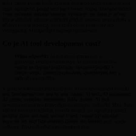
práci, zlepšit kvalitu leadů, zpřesnit data nebo zrychlit zákaznickou
cestu; odložte ho, pokud není jasný owner, scope, data nebo měření.
Tento průvodce definuje koncept, vysvětluje, pro koho je určený,
kdy je užitečný, ukazuje praktický příklad, popisuje cenu a rizika a
přidává postup pro týmy, které chtějí obsah použitelný pro
vyhledávání, AI odpovědi i business rozhodování.
Co je AI tool development cost?
Přímá odpověď:
AI tool development cost je
plánované využití systému typu AI-assisted workflow
systém ke zlepšení konkrétního business výsledku s
jasným scope, užitečným obsahem, spolehlivými daty a
měřením po spuštění.
V praxi se toto téma často hledá jako AI tool development cost; AI
tool development cost step by step; custom AI tools; AI automation;
AI agents; workflow automation; RAG chatbot; AI tool
development cost pro firmy; digitální strategie; technické SEO. Tato
klíčová slova jsou důležitá, protože ukazují, jak kupující popisují
problém dříve, než znají správné řešení. Nemají být náhodný
keyword list; mají řídit strukturu článku, slib landing page, scope
softwaru, FAQ odpovědi a measurement plan.