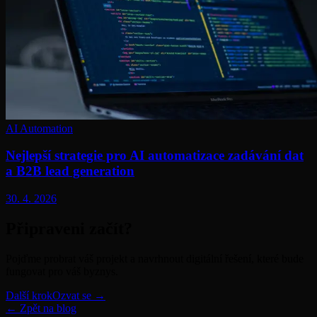
AI Automation
Nejlepší strategie pro AI automatizace zadávání dat
a B2B lead generation
30. 4. 2026
Připraveni začít?
Pojďme probrat váš projekt a navrhnout digitální řešení, které bude
fungovat pro váš byznys.
Další krok
Ozvat se →
← Zpět na blog