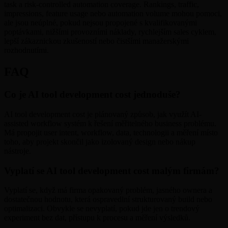
task a risk-controlled automation coverage. Rankings, traffic,
impressions, feature usage nebo automation volume mohou pomoci,
ale jsou neúplné, pokud nejsou propojené s kvalifikovanými
poptávkami, nižšími provozními náklady, rychlejším sales cyklem,
lepší zákaznickou zkušeností nebo čistšími manažerskými
rozhodnutími.
FAQ
Co je AI tool development cost jednoduše?
AI tool development cost je plánovaný způsob, jak využít AI-
assisted workflow systém k řešení měřitelného business problému.
Má propojit user intent, workflow, data, technologii a měření místo
toho, aby projekt skončil jako izolovaný design nebo nákup
nástroje.
Vyplatí se AI tool development cost malým firmám?
Vyplatí se, když má firma opakovaný problém, jasného ownera a
dostatečnou hodnotu, která ospravedlní strukturovaný build nebo
optimalizaci. Obvykle se nevyplatí, pokud jde jen o trendový
experiment bez dat, přístupu k procesu a měření výsledků.