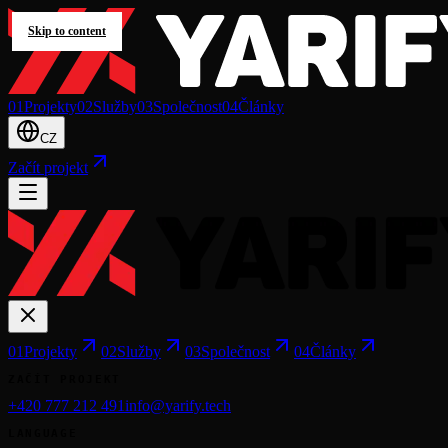
Skip to content
0
1
Projekty
0
2
Služby
0
3
Společnost
0
4
Články
CZ
Začít projekt
0
1
Projekty
0
2
Služby
0
3
Společnost
0
4
Články
ZAČÍT PROJEKT
+420 777 212 491
info@yarify.tech
LANGUAGE