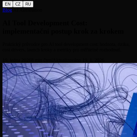
EN
CZ
RU
Blog
/
AI Automation
AI Tool Development Cost:
implementační postup krok za krokem
Praktický průvodce pro AI tool development cost: hodnota, rizika,
cost drivers, launch kroky a metriky pro měřitelné rozhodnutí.
19. ledna 2026
8
min čtení
Aktualizováno
19. 1. 2026