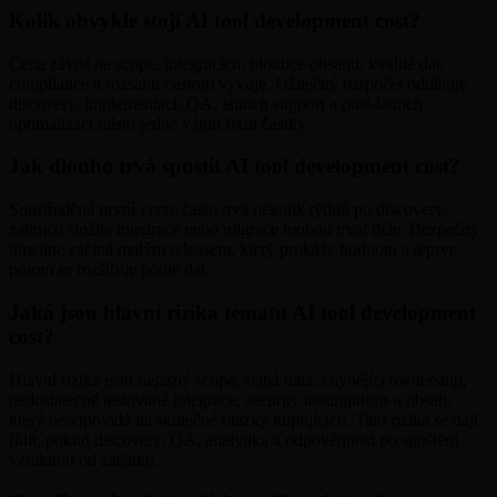
Kolik obvykle stojí AI tool development cost?
Cena závisí na scope, integracích, hloubce obsahu, kvalitě dat,
compliance a rozsahu custom vývoje. Užitečný rozpočet odděluje
discovery, implementaci, QA, launch support a post-launch
optimalizaci místo jedné vágní fixní částky.
Jak dlouho trvá spustit AI tool development cost?
Soustředěná první verze často trvá několik týdnů po discovery,
zatímco složité integrace nebo migrace mohou trvat déle. Bezpečný
timeline začíná malým releasem, který prokáže hodnotu a teprve
potom se rozšiřuje podle dat.
Jaká jsou hlavní rizika tématu AI tool development
cost?
Hlavní rizika jsou nejasný scope, slabá data, chybějící ownership,
nedostatečně testované integrace, security assumptions a obsah,
který neodpovídá na skutečné otázky kupujících. Tato rizika se dají
řídit, pokud discovery, QA, analytika a odpovědnost po spuštění
vzniknou od začátku.