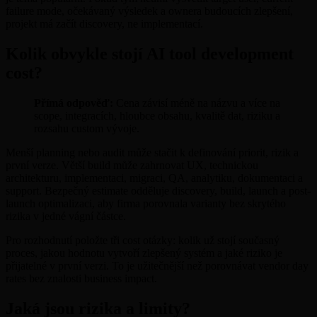
failure mode, očekávaný výsledek a ownera budoucích zlepšení,
projekt má začít discovery, ne implementací.
Kolik obvykle stojí AI tool development
cost?
Přímá odpověď:
Cena závisí méně na názvu a více na
scope, integracích, hloubce obsahu, kvalitě dat, riziku a
rozsahu custom vývoje.
Menší planning nebo audit může stačit k definování priorit, rizik a
první verze. Větší build může zahrnovat UX, technickou
architekturu, implementaci, migraci, QA, analytiku, dokumentaci a
support. Bezpečný estimate odděluje discovery, build, launch a post-
launch optimalizaci, aby firma porovnala varianty bez skrytého
rizika v jedné vágní částce.
Pro rozhodnutí položte tři cost otázky: kolik už stojí současný
proces, jakou hodnotu vytvoří zlepšený systém a jaké riziko je
přijatelné v první verzi. To je užitečnější než porovnávat vendor day
rates bez znalosti business impact.
Jaká jsou rizika a limity?