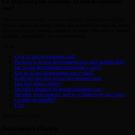
Co připravit před začátkem AI tool development
cost?
Připravte business cíle, současná workflow, přístup do analytiky,
typické zákaznické otázky, zdroje dat, integrační požadavky, brand
nebo compliance pravidla a decision ownera. Díky tomu je projekt
rychlejší, bezpečnější a lépe vyhodnotitelný.
Obsah
Co je AI tool development cost?
Pro koho je AI tool development cost a jaký problém řeší?
Jak AI tool development cost funguje v praxi?
Kdy se AI tool development cost vyplatí?
Kolik obvykle stojí AI tool development cost?
Jaká jsou rizika a limity?
Jak začít s tématem AI tool development cost?
Jak může Yarify pomoci, aniž by z článku byla sales page?
Co měřit po spuštění?
FAQ
Pokračovat ve čtení
Související články