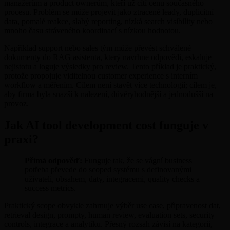
manažerům a product ownerům, kteří už cítí cenu současného
procesu. Problém se může projevit jako ztracené leady, duplicitní
data, pomalé reakce, slabý reporting, nízká search visibility nebo
mnoho času stráveného koordinací s nízkou hodnotou.
Například support nebo sales tým může převést schválené
dokumenty do RAG asistenta, který navrhne odpovědi, eskaluje
nejistotu a loguje výsledky pro review. Tento příklad je praktický,
protože propojuje viditelnou customer experience s interním
workflow a měřením. Cílem není stavět více technologií; cílem je,
aby firma byla snazší k nalezení, důvěryhodnější a jednodušší na
provoz.
Jak AI tool development cost funguje v
praxi?
Přímá odpověď:
Funguje tak, že se vágní business
potřeba převede do scoped systému s definovanými
uživateli, obsahem, daty, integracemi, quality checks a
success metrics.
Praktický scope obvykle zahrnuje výběr use case, připravenost dat,
retrieval design, prompty, human review, evaluation sets, security
controls, integrace a analytiku. Přesný rozsah závisí na kategorii,