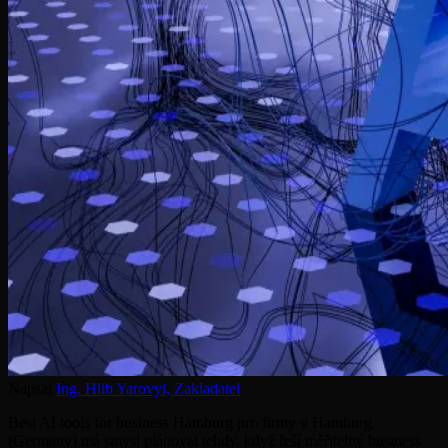
Napsal
Ing. Hlib Yarovyi,
Zakladatel
Best AI tools for business Hamburg pro firmy v Hamburg
(Germany) má smysl plánovat tehdy, když řeší měřitelný business