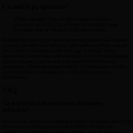
Co měřit po spuštění?
Přímá odpověď:
Nejprve měřte business outcome a
potom pomocí SEO, UX, software a provozních metrik
vysvětlete, proč se výsledek zlepšil nebo zastavil.
Nejužitečnější metriky pro toto téma zahrnují ušetřený čas, answer
accuracy, escalation rate, adoption, hallucination incidents, cost per
task a risk-controlled automation coverage. Rankings, traffic,
impressions, feature usage nebo automation volume mohou pomoci,
ale jsou neúplné, pokud nejsou propojené s kvalifikovanými
poptávkami, nižšími provozními náklady, rychlejším sales cyklem,
lepší zákaznickou zkušeností nebo čistšími manažerskými
rozhodnutími.
FAQ
Co je Best AI tools for business Hamburg
jednoduše?
Best AI tools for business Hamburg je plánovaný způsob, jak využít
AI-assisted workflow systém k řešení měřitelného business
problému. Má propojit user intent, workflow, data, technologii a