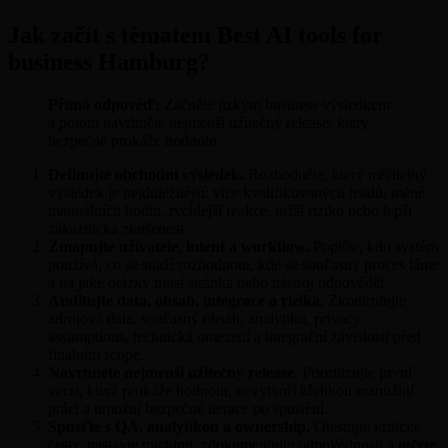
Jak začít s tématem Best AI tools for
business Hamburg?
Přímá odpověď:
Začněte úzkým business výsledkem
a potom navrhněte nejmenší užitečný release, který
bezpečně prokáže hodnotu.
Definujte obchodní výsledek.
Rozhodněte, který měřitelný
výsledek je nejdůležitější: více kvalifikovaných leadů, méně
manuálních hodin, rychlejší reakce, nižší riziko nebo lepší
zákaznická zkušenost.
Zmapujte uživatele, intent a workflow.
Popište, kdo systém
používá, co se snaží rozhodnout, kde se současný proces láme
a na jaké otázky musí stránka nebo nástroj odpovědět.
Auditujte data, obsah, integrace a rizika.
Zkontrolujte
zdrojová data, současný obsah, analytiku, privacy
assumptions, technická omezení a integrační závislosti před
finálním scope.
Navrhněte nejmenší užitečný release.
Prioritizujte první
verzi, která prokáže hodnotu, nevytvoří křehkou manuální
práci a umožní bezpečné iterace po spuštění.
Spusťte s QA, analytikou a ownership.
Otestujte kritické
cesty, nastavte tracking, zdokumentujte odpovědnosti a určete