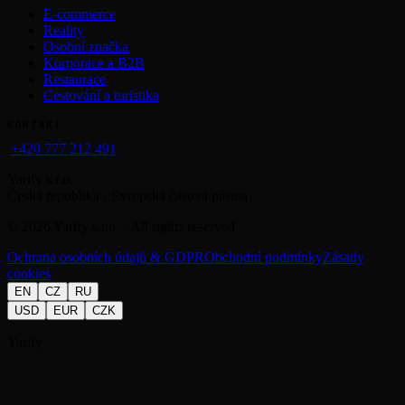
E-commerce
Reality
Osobní značka
Korporace a B2B
Restaurace
Cestování a turistika
KONTAKT
+420 777 212 491
Yarify s.r.o.
Česká republika · Evropská časová pásma
©
2026
Yarify s.r.o. · All rights reserved
Ochrana osobních údajů & GDPR
Obchodní podmínky
Zásady
cookies
EN
CZ
RU
USD
EUR
CZK
Yarify