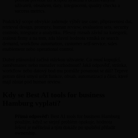
uživateli, obsahem, daty, integracemi, quality checks a
success metrics.
Praktický scope obvykle zahrnuje výběr use case, připravenost dat,
retrieval design, prompty, human review, evaluation sets, security
controls, integrace a analytiku. Přesný rozsah závisí na kategorii,
zralosti firmy a na tom, zda hlavní hodnota vzniká ze search
demand, workflow automation, customer self-service, sales
enablement nebo operational control.
Dobré plánování začíná otázkou uživatele. Co musí kupující,
zaměstnanec nebo manažer rozhodnout? Jaká odpověď, stránka,
workflow nebo datový bod mu pomůže posunout se dál? Teprve
potom dává smysl určit funkce, obsah, automatizaci a části, které
mají zůstat pod human review.
Kdy se Best AI tools for business
Hamburg vyplatí?
Přímá odpověď:
Best AI tools for business Hamburg
použijte, když se stejný problém opakuje, hodnota
řešení je měřitelná a tým dokáže po spuštění přiřadit
ownership.