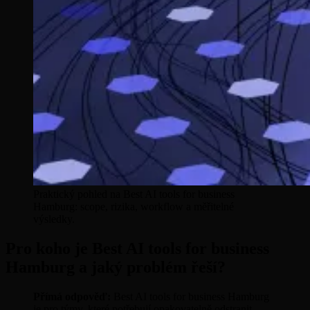
Praktický pohled na Best AI tools for business
Hamburg: scope, rizika, workflow a měřitelné
výsledky.
Pro koho je Best AI tools for business
Hamburg a jaký problém řeší?
Přímá odpověď:
Best AI tools for business Hamburg
je pro týmy, které potřebují opakovatelně odstranit