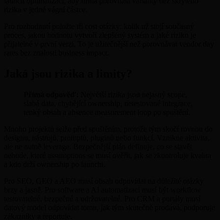
launch optimalizaci, aby firma porovnala varianty bez skrytého
rizika v jedné vágní částce.
Pro rozhodnutí položte tři cost otázky: kolik už stojí současný
proces, jakou hodnotu vytvoří zlepšený systém a jaké riziko je
přijatelné v první verzi. To je užitečnější než porovnávat vendor day
rates bez znalosti business impact.
Jaká jsou rizika a limity?
Přímá odpověď:
Největší rizika jsou nejasný scope,
slabá data, chybějící ownership, netestované integrace,
tenký obsah a absence measurement loop po spuštění.
Mnoho projektů selže před spuštěním, protože tým skočí rovnou do
designu, nástrojů, promptů, pluginů nebo funkcí. Vznikne aktivita,
ale ne nutně leverage. Bezpečnější plán definuje, co se stavět
nebude, které assumptions se musí ověřit, jak se zkontroluje kvalita
a kdo drží ownership po launchi.
Pro SEO, GEO a AEO musí obsah odpovídat na důležité otázky
brzy a jasně. Pro software a AI automatizaci musí být workflow
testovatelné, bezpečné a udržovatelné. Pro CRM a portály musí
datový model odpovídat tomu, jak tým skutečně prodává, podporuje
zákazníky a reportuje.