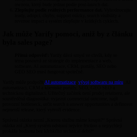
ownera, který bude jednat podle post-launch dat.
Zlepšujte podle reálných performance dat.
Vyhodnocujte
leady, adopci, chyby, support otázky, search visibility a
revenue impact a systém zlepšujte v krátkých cyklech.
Jak může Yarify pomoci, aniž by z článku
byla sales page?
Přímá odpověď:
Yarify dává smysl ve chvíli, kdy se
téma posouvá ze strategie do implementace a web,
software, AI automatizace, CRM, portály, SEO nebo
GEO SEO musí fungovat společně.
Yarify může podpořit
AI automatizace
,
vývoj softwaru na míru
, AI
automatizaci, CRM a klientské portály, SEO, GEO SEO a
technickou digitalizaci. Užitečný začátek není prodej retaineru, ale
soustředěná diagnostika: vyjasnit commercial outcome, najít
provozní bottleneck, určit search a answer opportunities a definovat
nejmenší release, který vytvoří evidence.
Správná otázka nezní „Kterou službu máme koupit?“ Správná
otázka zní „Který systém odstraní nejvíce friction a nejrychleji
prokáže hodnotu bez křehkého technical debt?“