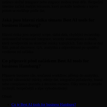
zatímco složité integrace nebo migrace mohou trvat déle. Bezpečný
timeline začíná malým releasem, který prokáže hodnotu a teprve
potom se rozšiřuje podle dat.
Jaká jsou hlavní rizika tématu Best AI tools for
business Hamburg?
Hlavní rizika jsou nejasný scope, slabá data, chybějící ownership,
nedostatečně testované integrace, security assumptions a obsah,
který neodpovídá na skutečné otázky kupujících. Tato rizika se dají
řídit, pokud discovery, QA, analytika a odpovědnost po spuštění
vzniknou od začátku.
Co připravit před začátkem Best AI tools for
business Hamburg?
Připravte business cíle, současná workflow, přístup do analytiky,
typické zákaznické otázky, zdroje dat, integrační požadavky, brand
nebo compliance pravidla a decision ownera. Díky tomu je projekt
rychlejší, bezpečnější a lépe vyhodnotitelný.
Obsah
Co je Best AI tools for business Hamburg?