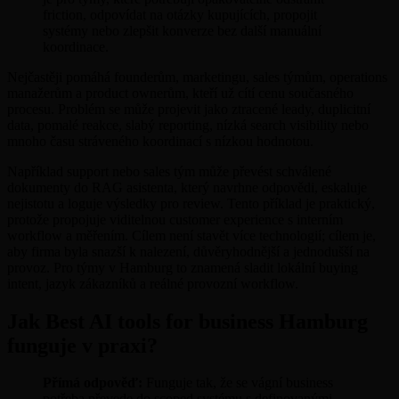
friction, odpovídat na otázky kupujících, propojit
systémy nebo zlepšit konverze bez další manuální
koordinace.
Nejčastěji pomáhá founderům, marketingu, sales týmům, operations
manažerům a product ownerům, kteří už cítí cenu současného
procesu. Problém se může projevit jako ztracené leady, duplicitní
data, pomalé reakce, slabý reporting, nízká search visibility nebo
mnoho času stráveného koordinací s nízkou hodnotou.
Například support nebo sales tým může převést schválené
dokumenty do RAG asistenta, který navrhne odpovědi, eskaluje
nejistotu a loguje výsledky pro review. Tento příklad je praktický,
protože propojuje viditelnou customer experience s interním
workflow a měřením. Cílem není stavět více technologií; cílem je,
aby firma byla snazší k nalezení, důvěryhodnější a jednodušší na
provoz. Pro týmy v Hamburg to znamená sladit lokální buying
intent, jazyk zákazníků a reálné provozní workflow.
Jak Best AI tools for business Hamburg
funguje v praxi?
Přímá odpověď:
Funguje tak, že se vágní business
potřeba převede do scoped systému s definovanými