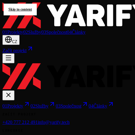
Skip to content
0
1
Projekty
0
2
Služby
0
3
Společnost
0
4
Články
CZ
Začít projekt
0
1
Projekty
0
2
Služby
0
3
Společnost
0
4
Články
ZAČÍT PROJEKT
+420 777 212 491
info@yarify.tech
LANGUAGE