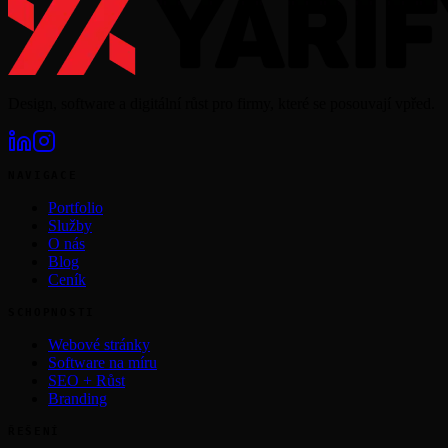
Design, software a digitální růst pro firmy, které se posouvají vpřed.
NAVIGACE
Portfolio
Služby
O nás
Blog
Ceník
SCHOPNOSTI
Webové stránky
Software na míru
SEO + Růst
Branding
ŘEŠENÍ