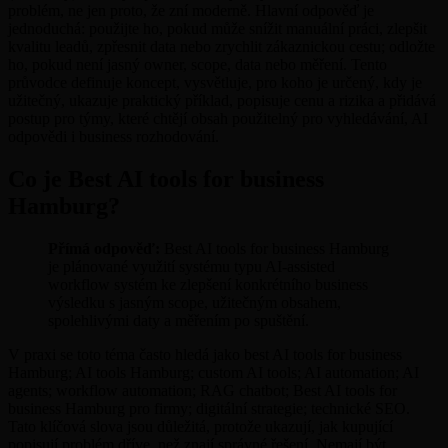
problém, ne jen proto, že zní moderně. Hlavní odpověď je
jednoduchá: použijte ho, pokud může snížit manuální práci, zlepšit
kvalitu leadů, zpřesnit data nebo zrychlit zákaznickou cestu; odložte
ho, pokud není jasný owner, scope, data nebo měření. Tento
průvodce definuje koncept, vysvětluje, pro koho je určený, kdy je
užitečný, ukazuje praktický příklad, popisuje cenu a rizika a přidává
postup pro týmy, které chtějí obsah použitelný pro vyhledávání, AI
odpovědi i business rozhodování.
Co je Best AI tools for business
Hamburg?
Přímá odpověď:
Best AI tools for business Hamburg
je plánované využití systému typu AI-assisted
workflow systém ke zlepšení konkrétního business
výsledku s jasným scope, užitečným obsahem,
spolehlivými daty a měřením po spuštění.
V praxi se toto téma často hledá jako best AI tools for business
Hamburg; AI tools Hamburg; custom AI tools; AI automation; AI
agents; workflow automation; RAG chatbot; Best AI tools for
business Hamburg pro firmy; digitální strategie; technické SEO.
Tato klíčová slova jsou důležitá, protože ukazují, jak kupující
popisují problém dříve, než znají správné řešení. Nemají být