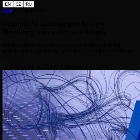
EN
CZ
RU
Blog
/
AI Automation
Nejlepší AI nástroje pro firmy v
Hamburg: co vyvíjet a co koupit
Praktický průvodce pro Best AI tools for business Hamburg:
hodnota, rizika, cost drivers, launch kroky a metriky pro měřitelné
rozhodnutí.
11. ledna 2026
8
min čtení
Aktualizováno
11. 1. 2026