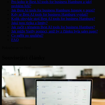
Pro koho je Best AI tools for business Hamburg a jaký
problém řeší?
Jak Best AI tools for business Hamburg funguje v praxi?
Kdy se Best AI tools for business Hamburg vyplatí?
Kolik obvykle stojí Best AI tools for business Hamburg?
Jaká jsou rizika a limity?
Jak začít s tématem Best AI tools for business Hamburg?
Jak může Yarify pomoci, aniž by z článku byla sales page?
Co měřit po spuštění?
FAQ
Pokračovat ve čtení
Související články