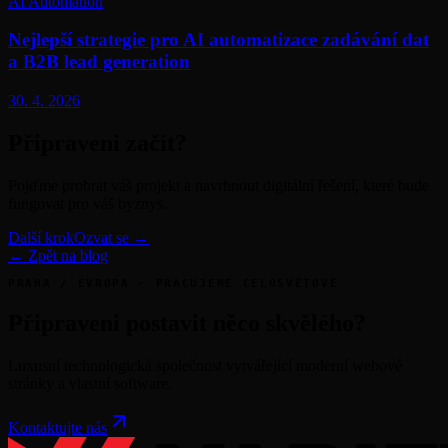
AI Automation
Nejlepší strategie pro AI automatizace zadávání dat
a B2B lead generation
30. 4. 2026
Připraveni začít?
Pojďme probrat váš projekt a navrhnout digitální řešení, které bude
fungovat pro váš byznys.
Další krok
Ozvat se →
← Zpět na blog
PRAHA / EVROPA · PRACUJEME CELOSVĚTOVĚ
Připraveni postavit něco skvělého?
Luxusní technologická společnost vytvářející moderní webové
stránky a vlastní software.
Kontaktujte nás