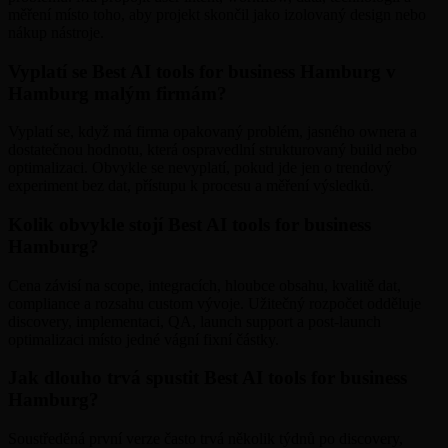
měření místo toho, aby projekt skončil jako izolovaný design nebo
nákup nástroje.
Vyplatí se Best AI tools for business Hamburg v
Hamburg malým firmám?
Vyplatí se, když má firma opakovaný problém, jasného ownera a
dostatečnou hodnotu, která ospravedlní strukturovaný build nebo
optimalizaci. Obvykle se nevyplatí, pokud jde jen o trendový
experiment bez dat, přístupu k procesu a měření výsledků.
Kolik obvykle stojí Best AI tools for business
Hamburg?
Cena závisí na scope, integracích, hloubce obsahu, kvalitě dat,
compliance a rozsahu custom vývoje. Užitečný rozpočet odděluje
discovery, implementaci, QA, launch support a post-launch
optimalizaci místo jedné vágní fixní částky.
Jak dlouho trvá spustit Best AI tools for business
Hamburg?
Soustředěná první verze často trvá několik týdnů po discovery,