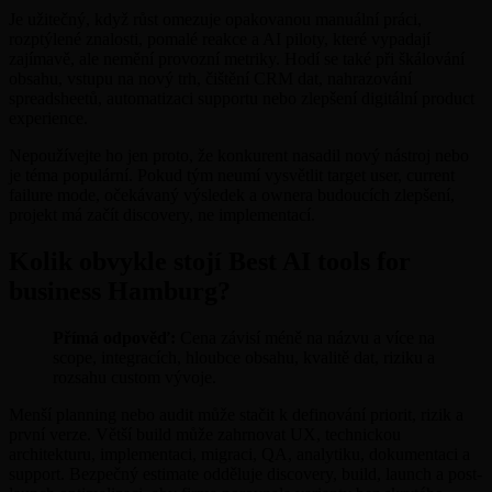
Je užitečný, když růst omezuje opakovanou manuální práci,
rozptýlené znalosti, pomalé reakce a AI piloty, které vypadají
zajímavě, ale nemění provozní metriky. Hodí se také při škálování
obsahu, vstupu na nový trh, čištění CRM dat, nahrazování
spreadsheetů, automatizaci supportu nebo zlepšení digitální product
experience.
Nepoužívejte ho jen proto, že konkurent nasadil nový nástroj nebo
je téma populární. Pokud tým neumí vysvětlit target user, current
failure mode, očekávaný výsledek a ownera budoucích zlepšení,
projekt má začít discovery, ne implementací.
Kolik obvykle stojí Best AI tools for
business Hamburg?
Přímá odpověď:
Cena závisí méně na názvu a více na
scope, integracích, hloubce obsahu, kvalitě dat, riziku a
rozsahu custom vývoje.
Menší planning nebo audit může stačit k definování priorit, rizik a
první verze. Větší build může zahrnovat UX, technickou
architekturu, implementaci, migraci, QA, analytiku, dokumentaci a
support. Bezpečný estimate odděluje discovery, build, launch a post-