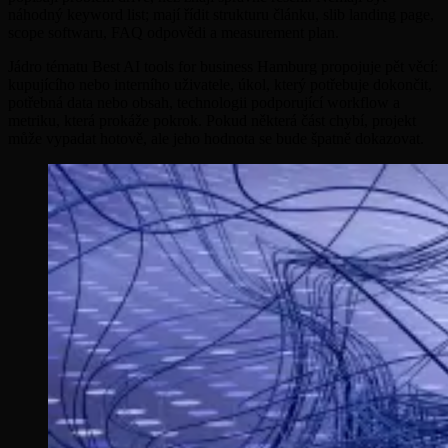
náhodný keyword list; mají řídit strukturu článku, slib landing page,
scope softwaru, FAQ odpovědi a measurement plan.
Jádro tématu Best AI tools for business Hamburg propojuje pět věcí:
kupujícího nebo interního uživatele, úkol, který potřebuje dokončit,
potřebná data nebo obsah, technologii podporující workflow a
metriku, která prokáže pokrok. Pokud některá část chybí, projekt
může vypadat hotově, ale jeho hodnota se bude špatně dokazovat.