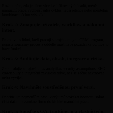
Rozhodněte, zda je cílem více kvalifikovaných leadů, méně
manuální práce, rychlejší sales cyklus, lepší retence nebo měřitelná
kombinace těchto výsledků.
Krok 2: Zmapujte uživatele, workflow a nákupní
intent.
Promluvte s lidmi, kteří pracují s projektem typu CRM program,
popište současný proces a oddělte must-have požadavky od nice-to-
have funkcí.
Krok 3: Auditujte data, obsah, integrace a rizika.
Zkontrolujte zdrojová data, analytiku, security assumptions, SEO
crawlability a integrační závislosti dříve, než se začne navrhovat
nebo vyvíjet.
Krok 4: Navrhněte soustředěnou první verzi.
Prioritizujte nejmenší release, který umí prokázat hodnotu, sbírat
čistá data a nezamkne firmu do křehké manuální práce.
Krok 5: Spusťte s QA, trackingem a vlastnictvím.