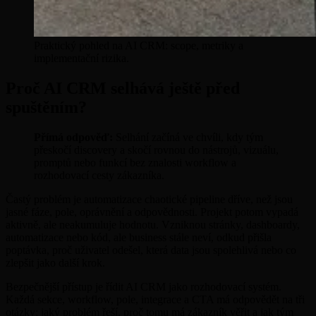
Praktický pohled na AI CRM: scope, metriky a
implementační rizika.
Proč AI CRM selhává ještě před
spuštěním?
Přímá odpověď:
Selhání začíná ve chvíli, kdy tým
přeskočí discovery a skočí rovnou do nástrojů, vizuálu,
promptů nebo funkcí bez znalosti workflow a
rozhodovací cesty zákazníka.
Častý problém je automatizace chaotické pipeline dříve, než jsou
jasné fáze, pole, oprávnění a odpovědnosti. Projekt potom vypadá
aktivně, ale neakumuluje hodnotu. Vzniknou stránky, dashboardy,
automatizace nebo kód, ale business stále neví, odkud přišla
poptávka, proč uživatel odešel, která data jsou spolehlivá nebo co
zlepšit jako další krok.
Bezpečnější přístup je řídit AI CRM jako rozhodovací systém.
Každá sekce, workflow, pole, integrace a CTA má odpovědět na tři
otázky: jaký problém řeší, proč tomu má zákazník věřit a jak tým