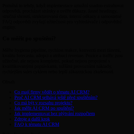
Pomáhá to tehdy, když implementace umožní snadno extrahovat
odpovědi, procházet stránky a ověřit důkazy. Jasné headingy,
stručná shrnutí, strukturovaná data, interní odkazy a samostatné
FAQ odpovědi zvyšují užitečnost pro vyhledávače i odpovědní
enginy.
Co měřit po spuštění?
Měřte hygienu pipeline, rychlost reakce, konverzi mezi fázemi,
kvalitu forecastu, adopci a atribuci revenue. Pozice a traffic jsou
užitečné, ale nejsou kompletní, pokud nejsou propojené s
kvalifikovanými poptávkami, nižšími provozními náklady,
rychlejším sales cyklem nebo lepší zákaznickou zkušeností.
Obsah
Co mají firmy vědět o tématu AI CRM?
Proč AI CRM selhává ještě před spuštěním?
Co má být v rozsahu projektu?
Jak měřit AI CRM po spuštění?
Jak implementovat bez plýtvání rozpočtem
Zdroje a další krok
FAQ k tématu AI CRM