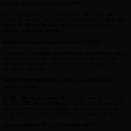
Jaký je první krok pro AI CRM?
První krok je definovat business výsledek, dotčené uživatele a
rozhodnutí, které má stránka, nástroj nebo workflow podpořit. Bez
toho se AI CRM změní na design nebo seznam funkcí místo
měřitelného růstového systému.
Kolik má firma rozpočtovat na AI CRM?
Rozpočet závisí na rozsahu, integracích, hloubce obsahu, kvalitě dat
a požadavcích na bezpečnost nebo compliance. Praktický odhad
odděluje discovery, implementaci, QA, podporu po spuštění a
průběžnou optimalizaci.
Má dávat smysl šablona, SaaS, no-code nebo
custom vývoj?
Použijte nejjednodušší variantu, která zvládne workflow, vlastnictví
dat, SEO požadavky a reporting pro další fázi růstu. Custom vývoj
dává smysl, když šablony vytvářejí opakovanou manuální práci,
slabou diferenciaci, integrační mezery nebo bezpečnostní limity.
Jak to pomáhá SEO, GEO nebo AEO?