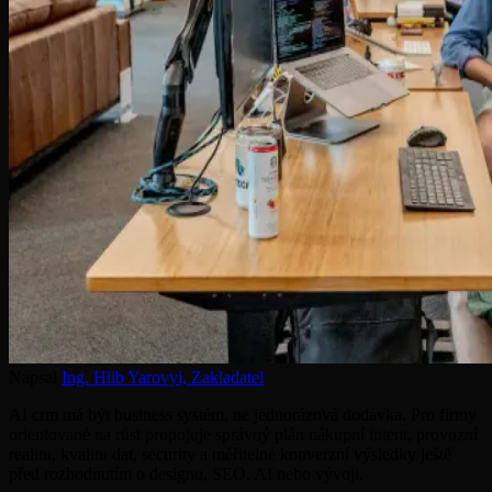
Napsal
Ing. Hlib Yarovyi,
Zakladatel
AI crm má být business systém, ne jednorázová dodávka. Pro firmy
orientované na růst propojuje správný plán nákupní intent, provozní
realitu, kvalitu dat, security a měřitelné konverzní výsledky ještě
před rozhodnutím o designu, SEO, AI nebo vývoji.