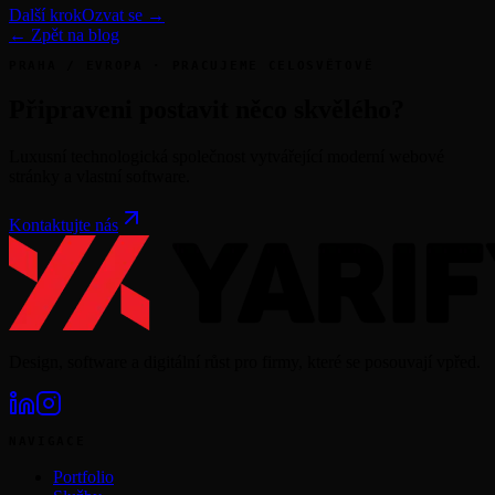
Další krok
Ozvat se →
← Zpět na blog
PRAHA / EVROPA · PRACUJEME CELOSVĚTOVĚ
Připraveni postavit něco skvělého?
Luxusní technologická společnost vytvářející moderní webové
stránky a vlastní software.
Kontaktujte nás
Design, software a digitální růst pro firmy, které se posouvají vpřed.
NAVIGACE
Portfolio