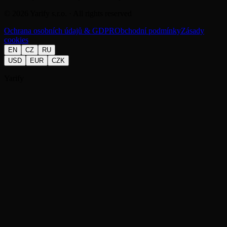
©
2026
Yarify s.r.o. · All rights reserved
Ochrana osobních údajů & GDPR
Obchodní podmínky
Zásady
cookies
EN
CZ
RU
USD
EUR
CZK
Yarify