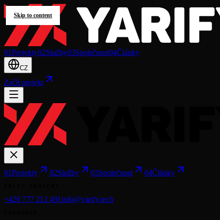
Skip to content
0
1
Projekty
0
2
Služby
0
3
Společnost
0
4
Články
CZ
Začít projekt
0
1
Projekty
0
2
Služby
0
3
Společnost
0
4
Články
ZAČÍT PROJEKT
+420 777 212 491
info@yarify.tech
LANGUAGE