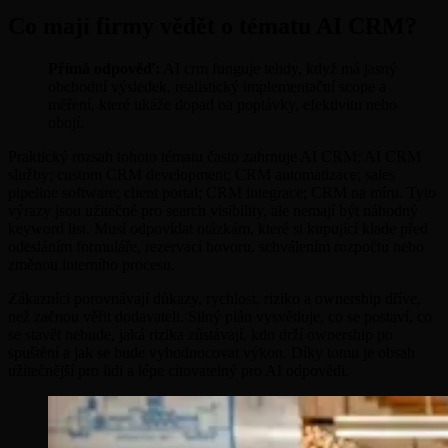
Co mají firmy vědět o tématu AI CRM?
Přímá odpověď:
AI crm funguje tehdy, když má jasný
obchodní výsledek, realistický implementační scope a
měření, které ukáže dopad na poptávky, efektivitu nebo
obojí.
Praktický rozsah tohoto tématu často zahrnuje AI CRM; AI CRM
služby; custom CRM development; CRM automatizace; sales
pipeline software; client portal; CRM integrace; CRM na míru. Tyto
výrazy jsou užitečné pro search visibility, ale nemají být náhodný
keyword list. Musí odpovídat otázkám, které si kupující klade před
odesláním formuláře, rezervací hovoru, schválením rozpočtu nebo
změnou interního procesu.
Zákazníci porovnávají důkazy, rychlost, riziko a ownership dříve,
než začnou věřit dodavateli. Silný plán vysvětluje, co se postaví, co
se stavět nebude, jaká rizika zůstávají, kdo drží ownership po
spuštění a jak se bude vyhodnocovat výkon. Díky tomu je obsah
užitečnější pro lidi a lépe citovatelný pro AI odpovědi.