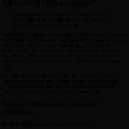
Jak měřit AI CRM po spuštění?
Přímá odpověď:
Nejprve měřte business výsledek a
potom diagnostikujte podpůrné SEO, UX, datové a
provozní signály, které ho vysvětlují.
Správné měření zahrnuje hygienu pipeline, rychlost reakce, konverzi
mezi fázemi, kvalitu forecastu, adopci a atribuci revenue. Pro SEO a
AEO to znamená ověřit, že důležité stránky jsou crawlable,
strukturované, interně propojené a napsané s jasnými odpověďmi.
Pro software a AI to znamená sledovat adopci, task success,
výjimky a to, zda automatizace vytváří větší leverage než support
load.
Praktický dashboard odděluje leading indicators od business
outcomes. Impressions, pozice, usage promptů nebo počty loginů
jsou užitečné, ale nenahrazují kvalitu leadů, revenue, ušetřené
hodiny, méně chyb nebo rychlejší reakci na zákazníka.
Jak implementovat bez plýtvání
rozpočtem
Krok 1: Definujte obchodní výsledek.