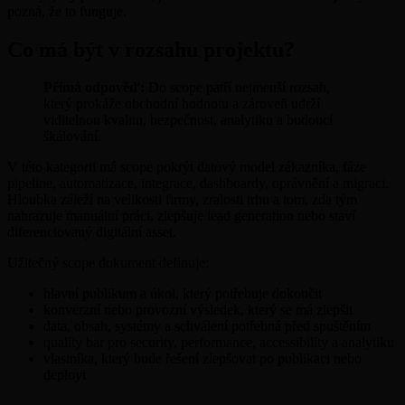
pozná, že to funguje.
Co má být v rozsahu projektu?
Přímá odpověď:
Do scope patří nejmenší rozsah,
který prokáže obchodní hodnotu a zároveň udrží
viditelnou kvalitu, bezpečnost, analytiku a budoucí
škálování.
V této kategorii má scope pokrýt datový model zákazníka, fáze
pipeline, automatizace, integrace, dashboardy, oprávnění a migraci.
Hloubka záleží na velikosti firmy, zralosti trhu a tom, zda tým
nahrazuje manuální práci, zlepšuje lead generation nebo staví
diferenciovaný digitální asset.
Užitečný scope dokument definuje:
hlavní publikum a úkol, který potřebuje dokončit
konverzní nebo provozní výsledek, který se má zlepšit
data, obsah, systémy a schválení potřebná před spuštěním
quality bar pro security, performance, accessibility a analytiku
vlastníka, který bude řešení zlepšovat po publikaci nebo
deployi