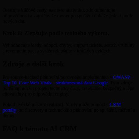
Otestujte klíčové cesty, nastavte analytiku, zdokumentujte
odpovědnosti a zajistěte, že owner po spuštění dokáže jednat podle
nových dat.
Krok 6: Zlepšujte podle reálného výkonu.
Vyhodnocujte leady, adopci, chyby, support tickets, search visibility
a revenue impact a systém zlepšujte v krátkých cyklech.
Zdroje a další krok
Pro source-backed plánování porovnejte implementaci s
OWASP
Top 10
,
Core Web Vitals
a
strukturovaná data Google
. Tyto zdroje
pomáhají udržet projekt technicky čistý, crawlable, bezpečný a lépe
citovatelný pro odpovědní enginy.
Pokud je úzké místo v realizaci, Yarify může pomoci s
CRM
portály
: od discovery a technického plánování po spuštění, měření a
iteraci.
FAQ k tématu AI CRM