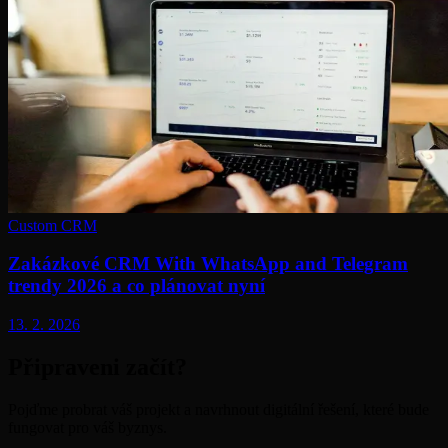
Custom CRM
Zakázkové CRM With WhatsApp and Telegram
trendy 2026 a co plánovat nyní
13. 2. 2026
Připraveni začít?
Pojďme probrat váš projekt a navrhnout digitální řešení, které bude
fungovat pro váš byznys.