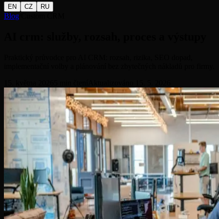
EN
CZ
RU
Blog
/
Custom CRM
AI crm: služby, rozsah, proces a výstupy
Praktický průvodce pro AI CRM: rozsah, rizika, SEO dopad,
implementační volby a plánování bez zbytečných nákladů pro firmy.
15. května 2026
5
min čtení
Aktualizováno
15. 5. 2026