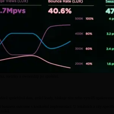
ika, metriky a ownership po spuštění.
dává spolehlivá data, ztrácí leady, blokuje růst nebo vytváří opakovano
t business outcome s konkrétní implementací. U lokálních a city-specifi
azníků.