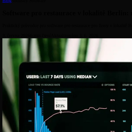
Blog
/
Industry Software
Software pro restaurace v lokalitě Berlin
Praktický průvodce pro software pro restaurace pro firmy v lokalitě 
3. června 2026
6
min čtení
Aktualizováno
3. 6. 2026