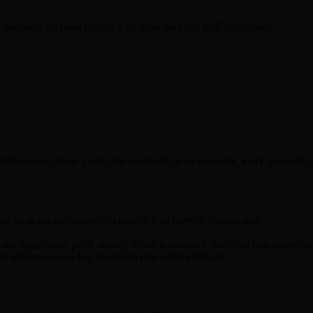
hodnotu, zachová kvalitu a dá týmu data pro další rozhodnutí.
šiřováním zadání a nutí tým soustředit se na výsledek, který lze ověřit 
bez modelování oborových pravidel, na kterých byznys stojí.
stování edge cases, příliš obecný obsah a integrace navržené bez datové
í klíčových slov bez konkrétní odpovědi a důkazů.