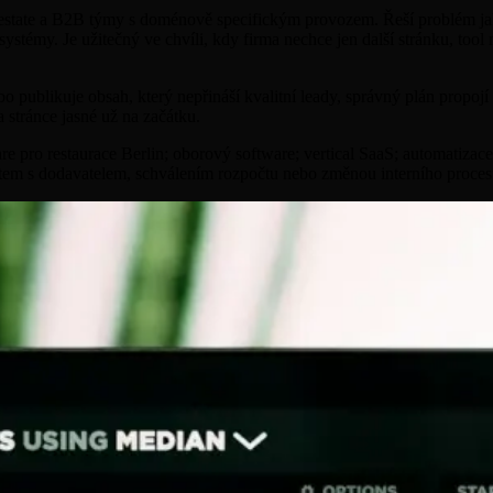
 real estate a B2B týmy s doménově specifickým provozem. Řeší problém 
ystémy. Je užitečný ve chvíli, kdy firma nechce jen další stránku, tool n
bo publikuje obsah, který nepřináší kvalitní leady, správný plán propoj
 stránce jasné už na začátku.
ware pro restaurace Berlin; oborový software; vertical SaaS; automatiza
ktem s dodavatelem, schválením rozpočtu nebo změnou interního proces