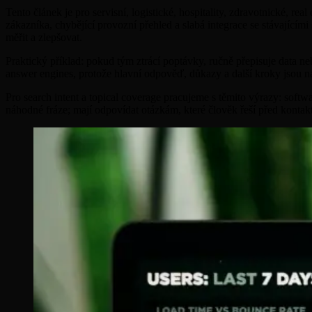
Tento článek je pro servisní, logistické, hospitality, zdravotnické,
zákazníka, chybějící provozní přehled a slabá integrace se stávajícími s
měřit a zlepšovat.
Praktický příklad: pokud tým ztrácí poptávky, ručně přepisuje data ne
answer engines, protože hlavní odpověď, důkazy a další kroky jsou na
Pro search intent a topical coverage pracujeme s těmito výrazy: soft
náhodné fráze; mají odpovídat otázkám, které člověk řeší před konta