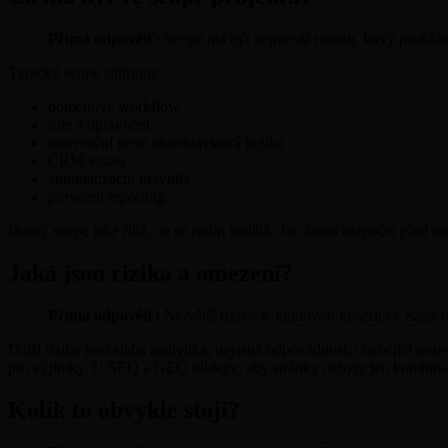
Přímá odpověď:
Scope má být nejmenší rozsah, který prokáže 
Typický scope zahrnuje:
doménové workflow
role a oprávnění
rezervační nebo objednávková logika
CRM vrstva
automatizační pravidla
provozní reporting
Dobrý scope také říká, co se zatím nedělá. To chrání rozpočet před roz
Jaká jsou rizika a omezení?
Přímá odpověď:
Největší riziko je kopírovat generický SaaS 
Další rizika jsou slabá analytika, nejasná odpovědnost, chybějící te
pro výjimky. U SEO a GEO hlídejte, aby stránky nebyly jen kombinac
Kolik to obvykle stojí?