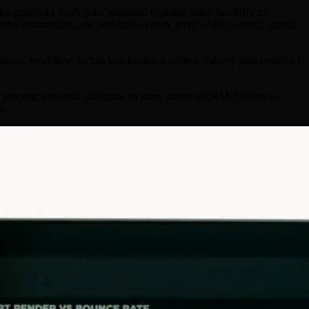
jako generická SaaS pole, manuální výjimky, slabé handoffy na
ebo automatizaci, ale potřebuje systém, který se dá vysvětlit, spustit,
í intent, workflow, technickou kvalitu a měření. Takový plán pomáhá i
ce procesů; provozní platforma na míru; industry CRM. Nejsou to
u.