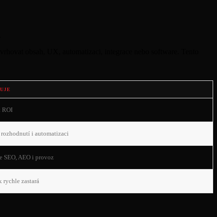
.
avrhovat obsah, UX, automatizaci, integrace nebo software. Tento
UJE
t ROI
 rozhodnutí i automatizaci
je SEO, AEO i provoz
 rychle zastará