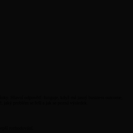
tránky. Hlavní odpověď: funguje, když má jasný business outcome,
é, jaký problém se řeší a jak se pozná výsledek.
lepší rozhodování.