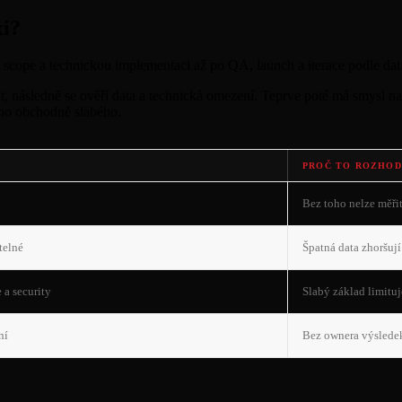
xi?
scope a technickou implementaci až po QA, launch a iterace podle dat
t, následně se ověří data a technická omezení. Teprve poté má smysl n
ebo obchodně slabého.
PROČ TO ROZHOD
Bez toho nelze měři
telné
Špatná data zhoršují
 a security
Slabý základ limitu
ní
Bez ownera výsledek