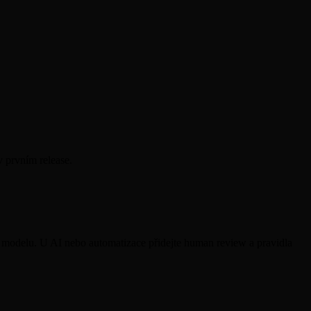
v prvním release.
ho modelu. U AI nebo automatizace přidejte human review a pravidla