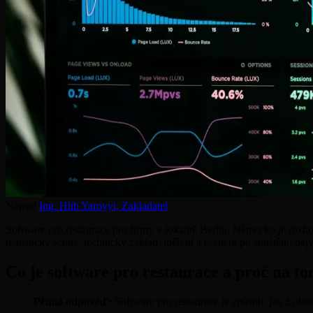
Napsal
Ing. Hlib Yarovyi,
Zakladatel
Software pro restaurace pro firmy v lokalitě Berlin, Německo je roz
realistický scope, technický základ, měření a ownera po spuštění; nejv
Co je software pro restaurace a proč na to
Přímá odpověď:
Software pro restaurace je způsob, jak z obo