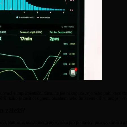
hodovací a implementační téma, ne jen nákup nástroje nebo publikace s
ětší riziko je začít designem, obsahem nebo funkcemi dříve, než je jasn
m záleží?
rová platforma udělat měřitelný systém pro poptávky, provoz, důvěru a 