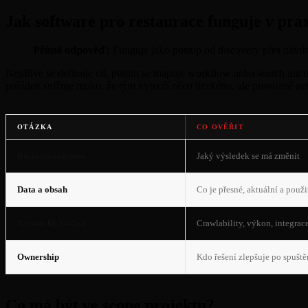
Jak software pro restaurace funguje v pra
Přímá odpověď:
Funguje jako postup od discovery přes návrh 
Nejdříve se definuje cíl, potom se mapuje workflow nebo search inten
pořádek snižuje riziko, že tým vytvoří něco hezkého, ale provozně n
OTÁZKA
CO OVĚŘIT
Business outcome
Jaký výsledek se má změnit
Data a obsah
Co je přesné, aktuální a použi
Technický základ
Crawlability, výkon, integrace
Ownership
Kdo řešení zlepšuje po spuště
Co má být ve scope projektu?