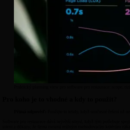
Praktický planning view pro software pro restaurace: scope, riz
Pro koho je to vhodné a kdy to použít?
Přímá odpověď:
Použijte to tehdy, když současné řešení už ne
Software pro restaurace dává největší smysl, když tým potřebuje spoji
intent a důkazy, že firma rozumí reálným rozhodovacím kritériím zák