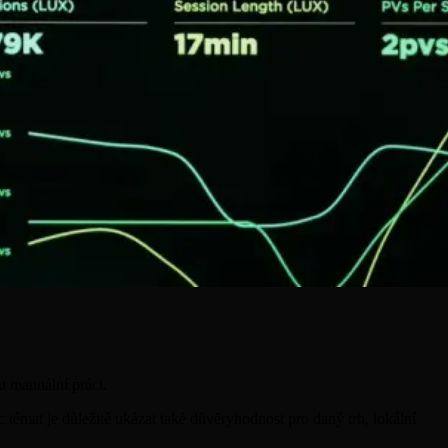
u manuální práci.
c témat je důležité ukázat také důvěryhodnost pro daný trh, lokální