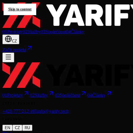
Skip to content
0
1
Projekty
0
2
Služby
0
3
Společnost
0
4
Články
CZ
Začít projekt
0
1
Projekty
0
2
Služby
0
3
Společnost
0
4
Články
ZAČÍT PROJEKT
+420 777 212 491
info@yarify.tech
LANGUAGE
EN
CZ
RU