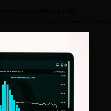
: rezervace, objednávky a CRM
Berlin, Německo: scope, rizika, rozpočet, implementační kroky, metriky