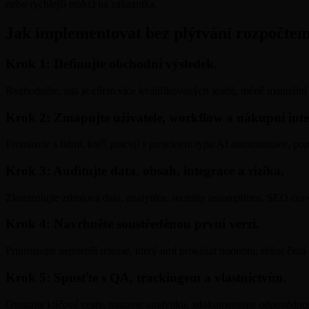
nebo rychlejší reakci na zákazníka.
Jak implementovat bez plýtvání rozpočte
Krok 1: Definujte obchodní výsledek.
Rozhodněte, zda je cílem více kvalifikovaných leadů, méně manuální p
Krok 2: Zmapujte uživatele, workflow a nákupní inte
Promluvte s lidmi, kteří pracují s projektem typu AI automatizace, p
Krok 3: Auditujte data, obsah, integrace a rizika.
Zkontrolujte zdrojová data, analytiku, security assumptions, SEO crawl
Krok 4: Navrhněte soustředěnou první verzi.
Prioritizujte nejmenší release, který umí prokázat hodnotu, sbírat čis
Krok 5: Spusťte s QA, trackingem a vlastnictvím.
Otestujte klíčové cesty, nastavte analytiku, zdokumentujte odpovědnos