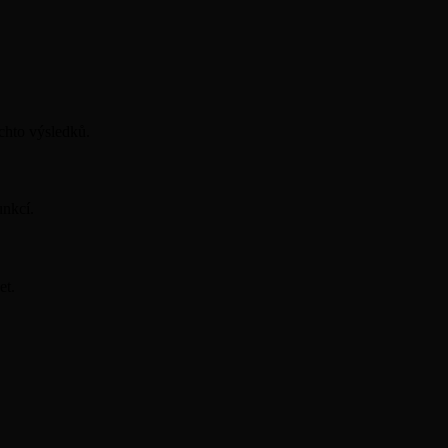
ěchto výsledků.
unkcí.
et.