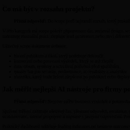
Co má být v rozsahu projektu?
Přímá odpověď:
Do scope patří nejmenší rozsah, který prokáž
V této kategorii má scope pokrýt připravenost dat, retrieval design, w
nahrazuje manuální práci, zlepšuje lead generation nebo staví diferenci
Užitečný scope dokument definuje:
hlavní publikum a úkol, který potřebuje dokončit
konverzní nebo provozní výsledek, který se má zlepšit
data, obsah, systémy a schválení potřebná před spuštěním
quality bar pro security, performance, accessibility a analytiku
vlastníka, který bude řešení zlepšovat po publikaci nebo deploy
Jak měřit nejlepší AI nástroje pro firmy p
Přímá odpověď:
Nejprve měřte business výsledek a potom dia
Správné měření zahrnuje ušetřený čas, přesnost odpovědí, escalation 
strukturované, interně propojené a napsané s jasnými odpověďmi. Pro 
Praktický dashboard odděluje leading indicators od business outcomes