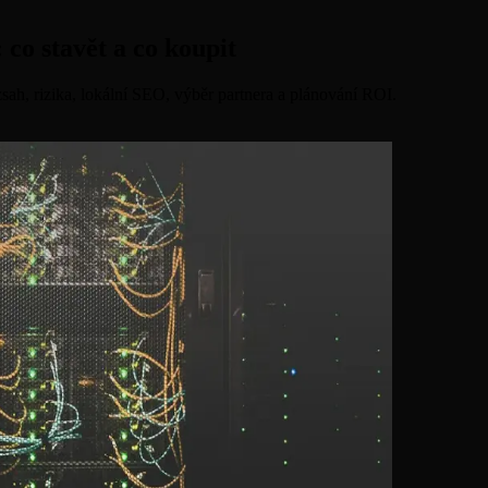
 co stavět a co koupit
zsah, rizika, lokální SEO, výběr partnera a plánování ROI.