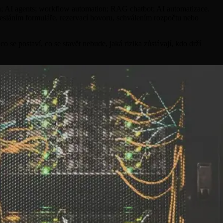
ion; AI agents; workflow automation; RAG chatbot; AI automatizace.
odesláním formuláře, rezervací hovoru, schválením rozpočtu nebo
 se postaví, co se stavět nebude, jaká rizika zůstávají, kdo drží