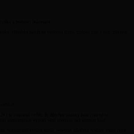
lytiku a budoucí škálování.
tiku. Hloubka záleží na velikosti firmy, zralosti trhu a tom, zda tým
větlují.
AEO to znamená ověřit, že důležité stránky jsou crawlable,
da automatizace vytváří větší leverage než support load.
ale nenahrazují kvalitu leadů, revenue, ušetřené hodiny, méně chyb