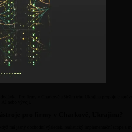
dodávka. Pro firmy v Charkově a širším trhu Ukrajina propojuje správný 
 AI nebo vývoji.
nástroje pro firmy v Charkově, Ukrajina?
 když má jasný obchodní výsledek, realistický implementační scope a mě