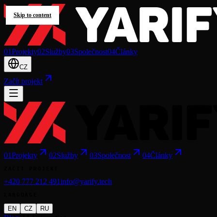
Skip to content
0
1
Projekty
0
2
Služby
0
3
Společnost
0
4
Články
CZ
Začít projekt
0
1
Projekty
0
2
Služby
0
3
Společnost
0
4
Články
ZAČÍT PROJEKT
+420 777 212 491
info@yarify.tech
LANGUAGE
EN
CZ
RU