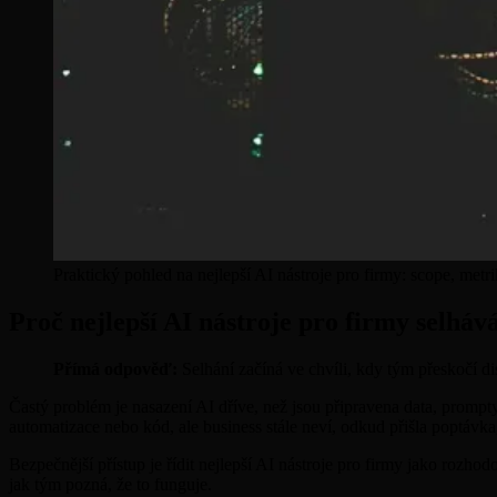
Praktický pohled na nejlepší AI nástroje pro firmy: scope, metr
Proč nejlepší AI nástroje pro firmy selháv
Přímá odpověď:
Selhání začíná ve chvíli, kdy tým přeskočí d
Častý problém je nasazení AI dříve, než jsou připravena data, promp
automatizace nebo kód, ale business stále neví, odkud přišla poptávka, 
Bezpečnější přístup je řídit nejlepší AI nástroje pro firmy jako rozh
jak tým pozná, že to funguje.