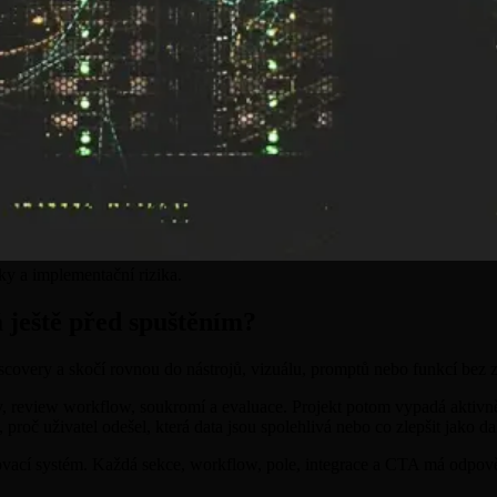
iky a implementační rizika.
á ještě před spuštěním?
iscovery a skočí rovnou do nástrojů, vizuálu, promptů nebo funkcí bez 
ty, review workflow, soukromí a evaluace. Projekt potom vypadá aktiv
proč uživatel odešel, která data jsou spolehlivá nebo co zlepšit jako da
odovací systém. Každá sekce, workflow, pole, integrace a CTA má odpově