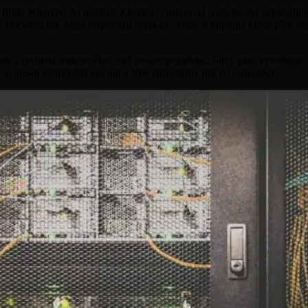
ro firmy Kharkiv; AI nástroje Kharkiv; custom AI nástroje; AI automat
ný keyword list. Musí odpovídat otázkám, které si kupující klade před 
 a rychlost reakce dříve, než pošlou poptávku. Silný plán vysvětluje, co
 obsah užitečnější pro lidi a lépe citovatelný pro AI odpovědi.