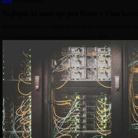
Blog
/
AI Automation
Nejlepší AI nástroje pro firmy v Charkově:
Praktický průvodce pro nejlepší AI nástroje pro firmy v Charkově: ro
21. května 2026
6
min čtení
Aktualizováno
21. 5. 2026