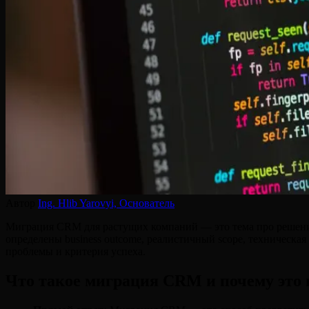
Автор
Ing. Hlib Yarovyi,
Основатель
Миграция CRM для растущих компаний — это тема про решение 
определены business outcome, реалистичный scope, техническая
проблемы и критерия успеха.
Что такое миграция CRM и почему это