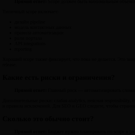
Прямой ответ:
Scope должен быть минимальным объемом, 
Типичный scope включает:
дизайн pipeline
модель контактных данных
правила автоматизации
роли портала
API integrations
reporting
Хороший scope также фиксирует, что пока не делается. Это защ
release.
Какие есть риски и ограничения?
Прямой ответ:
Главный риск — автоматизировать сломан
Дополнительные риски: слабая analytics, неясная responsibility,
и правила исключений. Для SEO и GEO следите, чтобы страницы
Сколько это обычно стоит?
Прямой ответ:
Бюджет нужно планировать по scope и рис