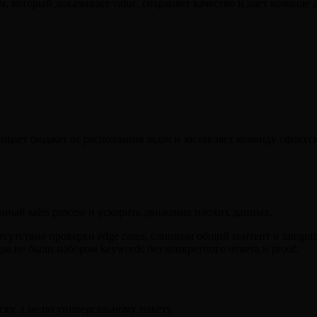
который доказывает value, сохраняет качество и дает команде
ищает бюджет от расползания задач и заставляет команду сфокус
ный sales process и ускорить движение плохих данных.
 отсутствие проверки edge cases, слишком общий контент и integrat
 не были набором keywords без конкретного ответа и proof.
ку, а не по универсальному пакету.