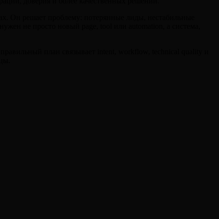
аций, доверия и более качественных решений.
тах. Он решает проблему: потерянные лиды, нестабильные
ужен не просто новый page, tool или automation, а система,
вильный план связывает intent, workflow, technical quality и
ицы.