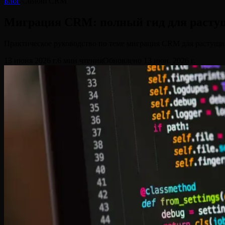
Блог
/
Custom CRM
Миграция CRM: полный гид для растущ
Практическое руководство по теме миграция CRM для растущих 
13 июня 2026 г.
6
мин чтения
Обновлено
13 июн. 2026 г.