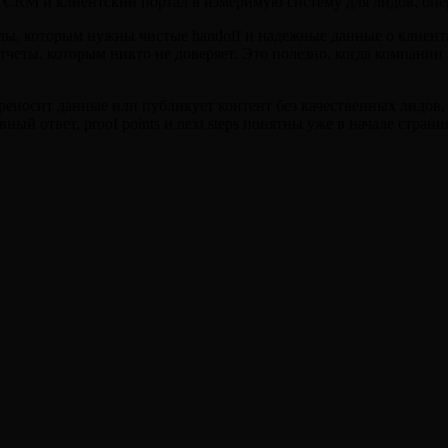
RM и клиентский портал в измеримую систему для лидов, опер
анды, которым нужны чистые handoff и надежные данные о клиен
тчеты, которым никто не доверяет. Это полезно, когда компании н
носит данные или публикует контент без качественных лидов, пра
вный ответ, proof points и next steps понятны уже в начале стран