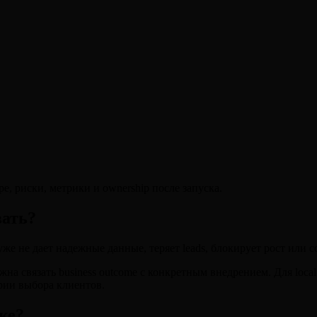
e, риски, метрики и ownership после запуска.
вать?
уже не дает надежные данные, теряет leads, блокирует рост или
связать business outcome с конкретным внедрением. Для local и
ерии выбора клиентов.
ке?