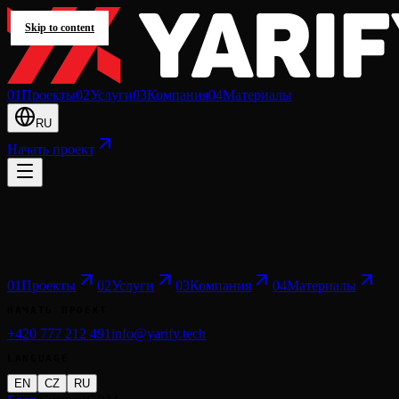
Skip to content
0
1
Проекты
0
2
Услуги
0
3
Компания
0
4
Материалы
RU
Начать проект
0
1
Проекты
0
2
Услуги
0
3
Компания
0
4
Материалы
НАЧАТЬ ПРОЕКТ
+420 777 212 491
info@yarify.tech
LANGUAGE
EN
CZ
RU