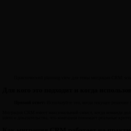
Практический planning view для темы миграция CRM: scop
Для кого это подходит и когда использо
Прямой ответ:
Используйте это, когда текущее решение 
Миграция CRM имеет максимальный смысл, когда команда должна 
intent и доказательства, что компания понимает реальные крит
Как миграция CRM работает на практи