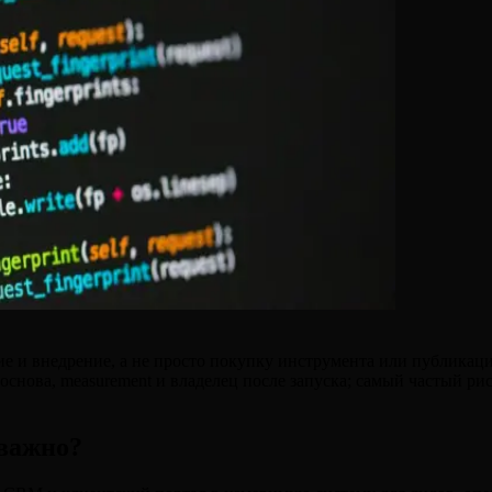
и внедрение, а не просто покупку инструмента или публикацию 
 основа, measurement и владелец после запуска; самый частый р
 важно?