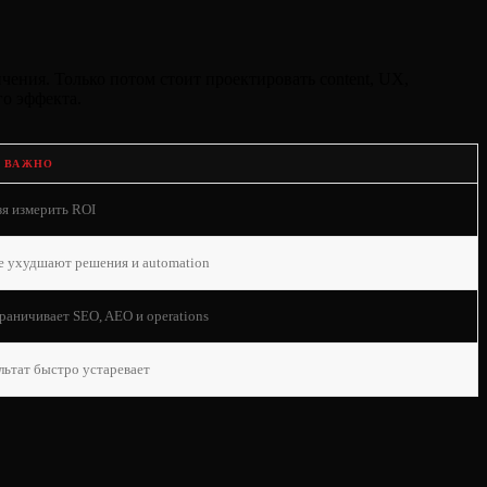
ичения. Только потом стоит проектировать content, UX,
го эффекта.
 ВАЖНО
зя измерить ROI
е ухудшают решения и automation
граничивает SEO, AEO и operations
ультат быстро устаревает