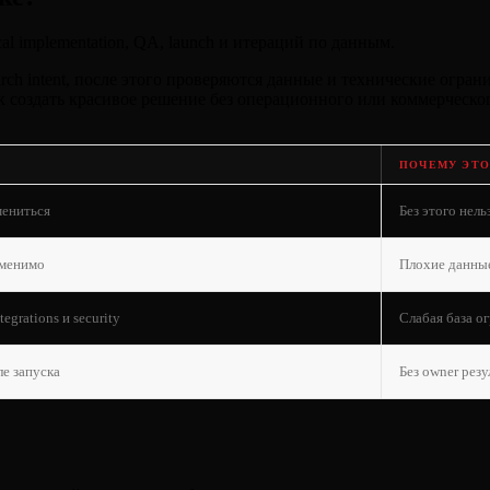
cal implementation, QA, launch и итераций по данным.
rch intent, после этого проверяются данные и технические огран
риск создать красивое решение без операционного или коммерческо
ПОЧЕМУ ЭТО
мениться
Без этого нель
именимо
Плохие данны
tegrations и security
Слабая база о
е запуска
Без owner рез