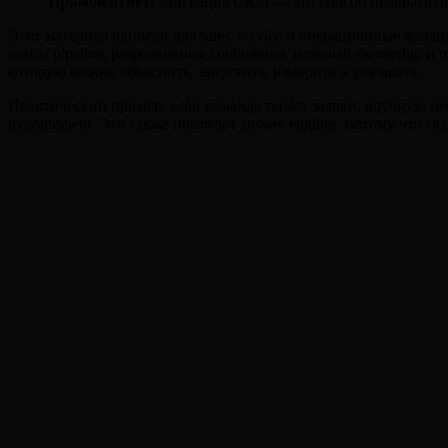
Прямой ответ:
Миграция CRM — это способ превратить C
Этот материал написан для sales, service и операционные ком
этапы pipeline, разрозненные сообщения, неясный ownership и о
которую можно объяснить, запустить, измерить и улучшать.
Практический пример: если команда теряет заявки, вручную пере
measurement. Это также помогает answer engines, потому что гла