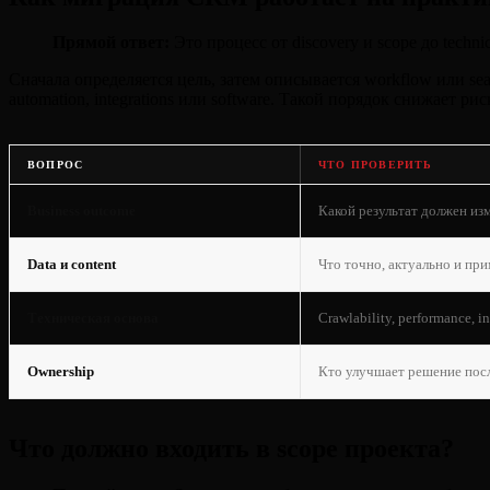
Прямой ответ:
Это процесс от discovery и scope до techni
Сначала определяется цель, затем описывается workflow или sea
automation, integrations или software. Такой порядок снижает 
ВОПРОС
ЧТО ПРОВЕРИТЬ
Business outcome
Какой результат должен из
Data и content
Что точно, актуально и пр
Техническая основа
Crawlability, performance, in
Ownership
Кто улучшает решение посл
Что должно входить в scope проекта?