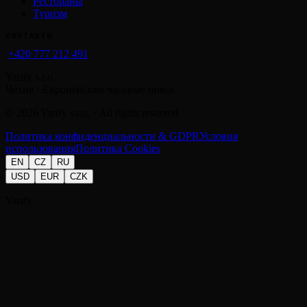
Рестораны
Туризм
КОНТАКТЫ
+420 777 212 491
Yarify s.r.o.
Чехия · Европейские часовые пояса
©
2026
Yarify s.r.o. · All rights reserved
Политика конфиденциальности & GDPR
Условия
использования
Политика Cookies
EN
CZ
RU
USD
EUR
CZK
Yarify