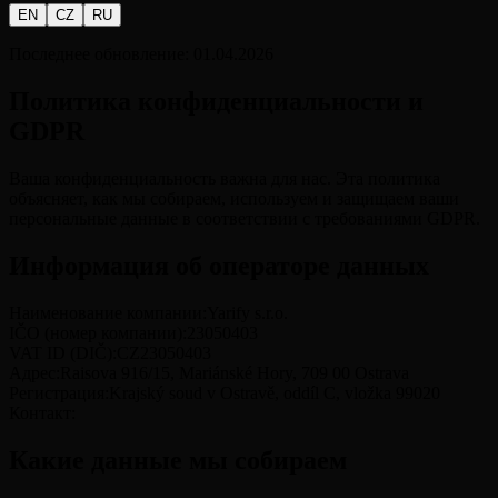
EN
CZ
RU
Последнее обновление
: 01.04.2026
Политика конфиденциальности и
GDPR
Ваша конфиденциальность важна для нас. Эта политика
объясняет, как мы собираем, используем и защищаем ваши
персональные данные в соответствии с требованиями GDPR.
Информация об операторе данных
Наименование компании
:
Yarify s.r.o.
IČO (номер компании)
:
23050403
VAT ID (DIČ)
:
CZ23050403
Адрес
:
Raisova 916/15, Mariánské Hory, 709 00 Ostrava
Регистрация
:
Krajský soud v Ostravě, oddíl C, vložka 99020
Контакт
:
Какие данные мы собираем