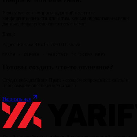
Если у вас есть вопросы о данной политике
конфиденциальности или о том, как мы обрабатываем ваши
данные, пожалуйста, свяжитесь с нами:
Email
:
Адрес
:
Raisova 916/15, 709 00 Ostrava
ПРАГА / ЕВРОПА · РАБОТАЕМ ПО ВСЕМУ МИРУ
Готовы создать что-то отличное?
Студия веб-дизайна в Праге - создаём современные сайты и
программное обеспечение на заказ.
Написать нам
Дизайн, разработка и цифровой рост для компаний, которые