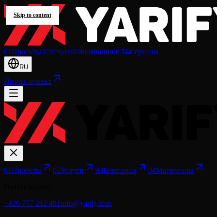
Skip to content
0
1
Проекты
0
2
Услуги
0
3
Компания
0
4
Материалы
RU
Начать проект
0
1
Проекты
0
2
Услуги
0
3
Компания
0
4
Материалы
Начать проект
+420 777 212 491
info@yarify.tech