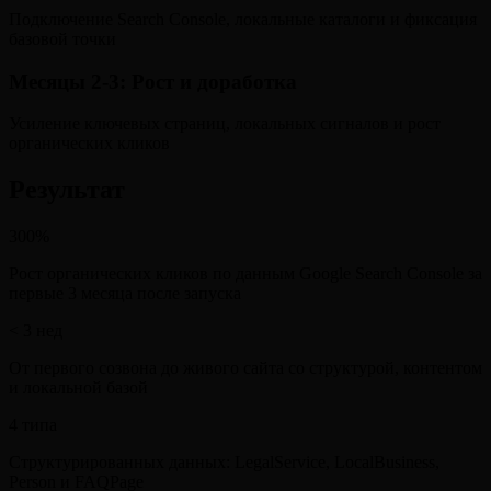
Подключение Search Console, локальные каталоги и фиксация
базовой точки
Месяцы 2-3
:
Рост и доработка
Усиление ключевых страниц, локальных сигналов и рост
органических кликов
Результат
300%
Рост органических кликов по данным Google Search Console за
первые 3 месяца после запуска
< 3 нед
От первого созвона до живого сайта со структурой, контентом
и локальной базой
4 типа
Структурированных данных: LegalService, LocalBusiness,
Person и FAQPage