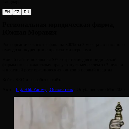
Language
EN
CZ
RU
Региональная
юридическая
фирма,
Южная
Моравия
Рост органического трафика на 300% за 3 месяца - от полного
нуля до конкуренции с пражскими игроками
Новый сайт и локальная SEO-стратегия для юридической
фирмы по гражданскому праву: запуск менее чем за 3 недели
и кратный рост органических кликов в первый квартал.
Кейс - SEO и разработка сайта
Автор
Ing. Hlib Yarovyi,
Основатель
·
Опубликовано
Mar 2025