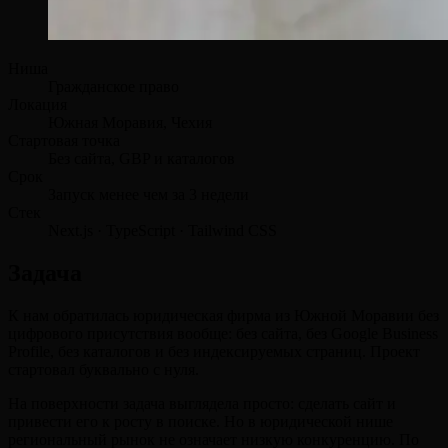
Ниша
Гражданское право
Локация
Южная Моравия, Чехия
Стартовая точка
Без сайта, GBP и каталогов
Срок
Запуск менее чем за 3 недели
Стек
Next.js · TypeScript · Tailwind CSS
Задача
К нам обратилась юридическая фирма из Южной Моравии без
цифрового присутствия вообще: без сайта, без Google Business
Profile, без каталогов и без индексируемых страниц. Проект
стартовал буквально с нуля.
На поверхности задача выглядела просто: сделать сайт и
привести его к росту в поиске. Но в юридической нише
региональный рынок не означает низкую конкуренцию. По