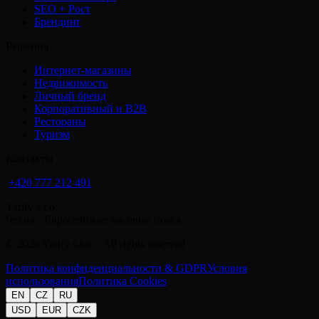
SEO + Рост
Брендинг
Решения
Интернет-магазины
Недвижимость
Личный бренд
Корпоративный и B2B
Рестораны
Туризм
Контакты
+420 777 212 491
Yarify s.r.o.
Чехия · Европейские часовые пояса
©
2026
Yarify s.r.o. · All rights reserved
Политика конфиденциальности & GDPR
Условия
использования
Политика Cookies
EN
CZ
RU
USD
EUR
CZK