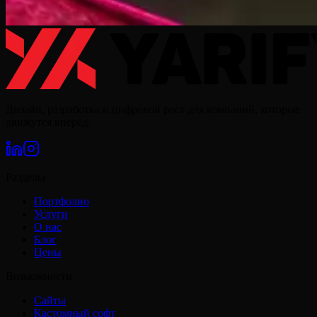
Дизайн, разработка и цифровой рост для компаний, которые
движутся вперёд.
Разделы
Портфолио
Услуги
О нас
Блог
Цены
Возможности
Сайты
Кастомный софт