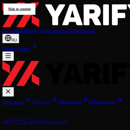
Skip to content
0
1
Проекты
0
2
Услуги
0
3
Компания
0
4
Материалы
RU
Начать проект
0
1
Проекты
0
2
Услуги
0
3
Компания
0
4
Материалы
Начать проект
+420 777 212 491
info@yarify.tech