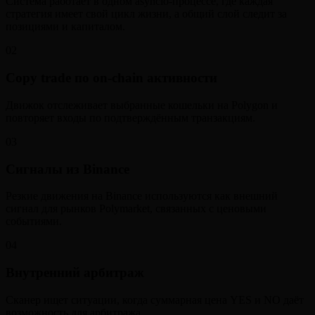
Система работает в одном asyncio-процессе, где каждая
стратегия имеет свой цикл жизни, а общий слой следит за
позициями и капиталом.
02
Copy trade по on-chain активности
Движок отслеживает выбранные кошельки на Polygon и
повторяет входы по подтверждённым транзакциям.
03
Сигналы из Binance
Резкие движения на Binance используются как внешний
сигнал для рынков Polymarket, связанных с ценовыми
событиями.
04
Внутренний арбитраж
Сканер ищет ситуации, когда суммарная цена YES и NO даёт
возможность для арбитража.