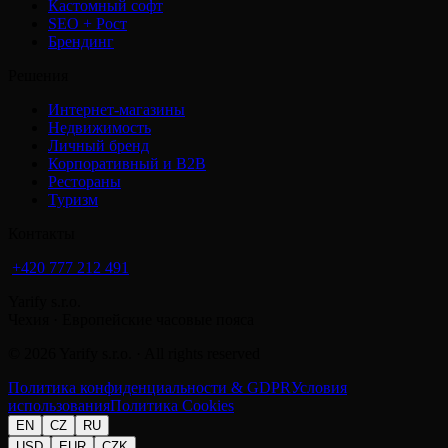
Кастомный софт
SEO + Рост
Брендинг
Решения
Интернет-магазины
Недвижимость
Личный бренд
Корпоративный и B2B
Рестораны
Туризм
Контакты
+420 777 212 491
Yarify s.r.o.
Чехия · Европейские часовые пояса
©
2026
Yarify s.r.o. · All rights reserved
Политика конфиденциальности & GDPR
Условия
использования
Политика Cookies
EN
CZ
RU
USD
EUR
CZK