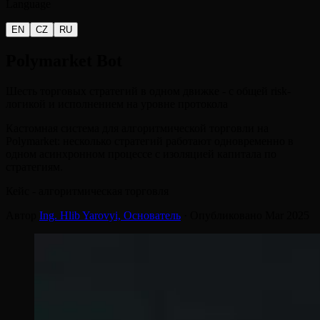
Language
EN
CZ
RU
Polymarket
Bot
Шесть торговых стратегий в одном движке - с общей risk-
логикой и исполнением на уровне протокола
Кастомная система для алгоритмической торговли на
Polymarket: несколько стратегий работают одновременно в
одном асинхронном процессе с изоляцией капитала по
стратегиям.
Кейс - алгоритмическая торговля
Автор
Ing. Hlib Yarovyi,
Основатель
·
Опубликовано
Mar 2025