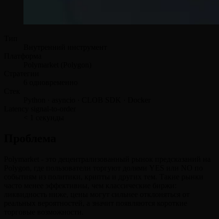
Тип
Внутренний инструмент
Платформа
Polymarket (Polygon)
Стратегии
6 одновременно
Стек
Python · asyncio · CLOB SDK · Docker
Latency signal-to-order
< 1 секунды
Проблема
Polymarket - это децентрализованный рынок предсказаний на
Polygon, где пользователи торгуют долями YES или NO по
событиям из политики, крипты и других тем. Такие рынки
часто менее эффективны, чем классические биржи:
ликвидность ниже, цены могут сильнее отклоняться от
реальных вероятностей, а значит появляются короткие
торговые возможности.