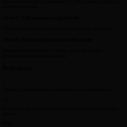
Async-архитектура, интеграция с CLOB, подписи, ордера и
базовое состояние
Этап 2
:
Сигнальные стратегии
Copy trading, Binance correlation и внутренний арбитраж
Этап 3
:
Микроструктура и risk-layer
Momentum, mean-reversion, volume spike, thin-book и
финализация управления риском
Результат
6
Стратегий, работающих одновременно в одном движке
<1с
От сигнала до отправки ордера при нормальном сценарии
работы
99%+