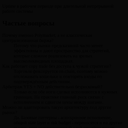
Uptime в рабочем периоде при длительной непрерывной
работе системы
Частые вопросы
Почему именно Polymarket, а не классическая
централизованная биржа?
Потому что рынки предсказаний часто менее
эффективны и дают пространство для стратегий,
которые сложнее реализовать на зрелых
высоколиквидных площадках.
Как работает copy trade без доступа к чужой стратегии?
Торговля фиксируется on-chain, поэтому можно
отслеживать кошельки и повторять входы по
подтверждённым действиям.
Арбитраж YES + NO действительно безрисковый?
Только если обе ноги сделки исполняются в нужных
границах. На практике главный риск связан с
исполнением и сдвигом цены между шагами.
Можно ли адаптировать такую архитектуру под другие
рынки?
Да. Базовые паттерны - асинхронное исполнение,
общий state layer и risk budget - переносятся и на другие
рынки, хотя интеграционный слой придётся писать