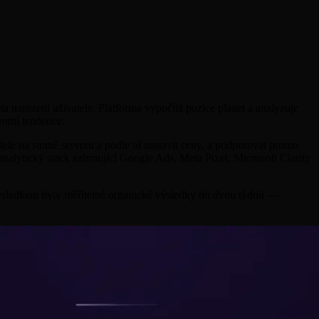
sta narození uživatele. Platforma vypočítá pozice planet a analyzuje
votní tendence.
ele na straně serveru a podle ní nastavit ceny, a podporovat promo
a analytický stack zahrnující Google Ads, Meta Pixel, Microsoft Clarity
ýsledkem byly měřitelné organické výsledky do dvou týdnů —