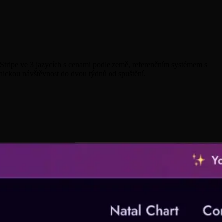
 Stripe ve 3 jazycích s cenami podle země, referenčním systémem s
nickou návštěvnost do dvou týdnů od spuštění.