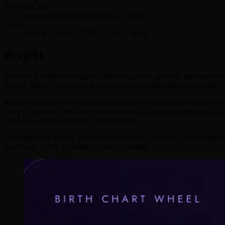
Výsledek SEO
Organická kliknutí viditelná za 10 dní
Stack
Next.js · Stripe · GTM · GA4 · Clarity
Projekt
Astrooly je online astrologická platforma, která generuje personalizov
Slunce, Měsíc, Ascendent, domy, aspekty a elementární rovnováhu — v
Rozsah projektu byl od začátku ambiciózní. Produkt musel fungovat ve 
kódy při spuštění. Součástí byl také referenční systém vyplácející reá
a GA4 — vše přes Google Tag Manager.
Doméma měla historii, což nám dalo náskok v autoritě. Spojili jsm
neobvykle rychlý výsledek pro nový produkt.