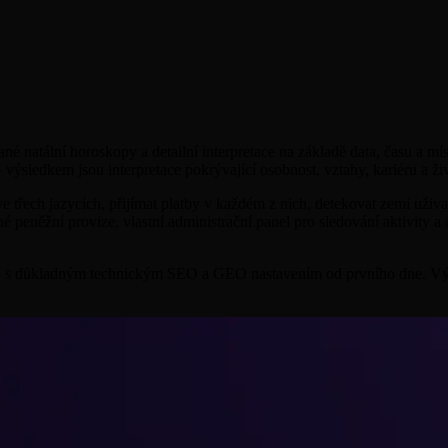
ané natální horoskopy a detailní interpretace na základě data, času a mí
ýsledkem jsou interpretace pokrývající osobnost, vztahy, kariéru a ži
třech jazycích, přijímat platby v každém z nich, detekovat zemi uživat
lné peněžní provize, vlastní administrační panel pro sledování aktivity 
e to s důkladným technickým SEO a GEO nastavením od prvního dne. V