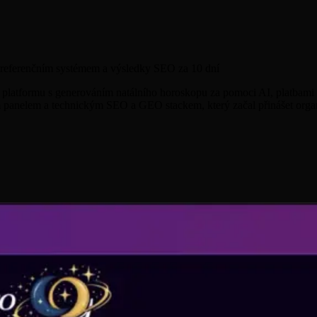
e, referenčním systémem a výsledky SEO za 10 dní
ou platformu s generováním natálního horoskopu za pomoci AI, platbami
ím panelem a technickým SEO a GEO stackem, který začal přinášet orga