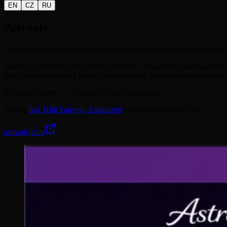
EN
CZ
RU
Astrooly
Vícejazyčná astrologická platforma s lokalizovanými platbami Strip
Navrhli a postavili jsme Astrooly od nuly: vícejazyčnou astrologick
peněžními provizemi a plnou sledovatelností, vlastním administračn
Případová studie — Vícejazyčná SaaS platforma
Napsal
Ing. Hlib Yarovyi,
Zakladatel
·
Publikováno
Mar 2025
astrooly.com