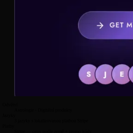
Odvětví
Astrologie · Digitální produkty
Jazyky
3 jazyky s lokalizovanou platbou Stripe
Platby
Stripe — ceny podle země + promo kódy