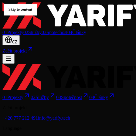
Skip to content
0
1
Projekty
0
2
Služby
0
3
Společnost
0
4
Články
CZ
Začít projekt
0
1
Projekty
0
2
Služby
0
3
Společnost
0
4
Články
Začít projekt
+420 777 212 491
info@yarify.tech
Language